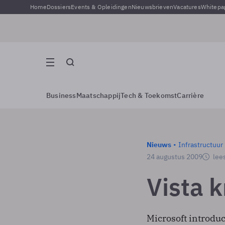
Home
Dossiers
Events & Opleidingen
Nieuwsbrieven
Vacatures
Whitepa
Business
Maatschappij
Tech & Toekomst
Carrière
Nieuws
Infrastructuur
24 augustus 2009
lees
Vista k
Microsoft introdu