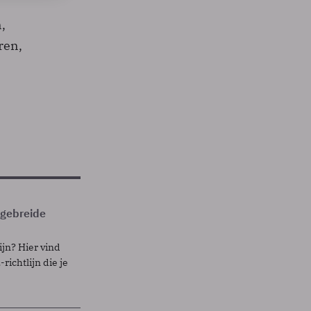
,
ren,
itgebreide
ijn? Hier vind
richtlijn die je