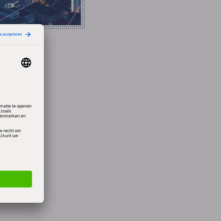
Ribbon
. De
e
rigens
' met