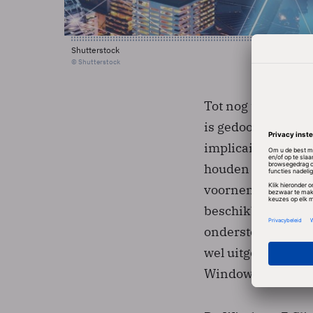
Shutterstock
© Shutterstock
Tot nog toe prese
is gedoopt, als e
implicaite daarva
houden met versch
voornemen is Micr
beschikbaar geste
ondersteund. Een 
wel uitgesloten: v
Windows 7.