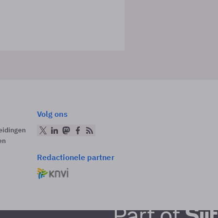
Volg ons
eidingen
en
Redactionele partner