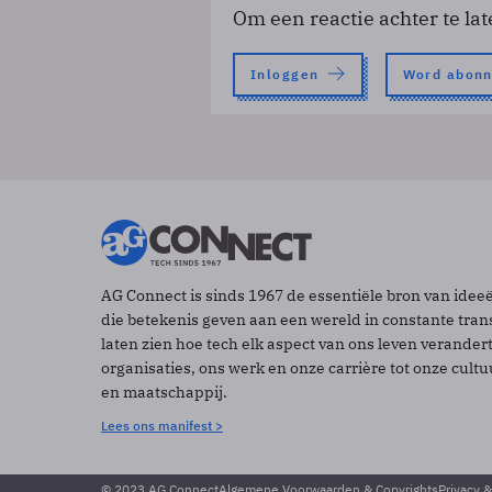
Om een reactie achter te lat
Inloggen
Word abon
AG Connect is sinds 1967 de essentiële bron van idee
die betekenis geven aan een wereld in constante tran
laten zien hoe tech elk aspect van ons leven verander
organisaties, ons werk en onze carrière tot onze cult
en maatschappij.
Lees ons manifest >
© 2023 AG Connect
Algemene Voorwaarden & Copyrights
Privacy 