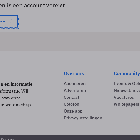
en is een account vereist.
nee
Over ons
Community
Abonneren
Events & Opl
ën en informatie
Adverteren
Nieuwsbriev
sformatie. Wij
Contact
Vacatures
t, van onze
Colofon
Whitepapers
uur, wetenschap
Onze app
Privacyinstellingen
& Cookies