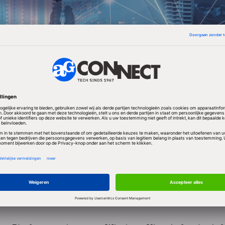
nteerde Microsoft de lint-menustructuur, die Scenic 
en van de onderscheidende elementen van Windows 7
n was dat software-ontwikkelaars rekening moesten
illen tussen Windows 7 en Windows Vista. Van dat
osoft nu teruggekomen. In oktober wordt een updat
ld voor Windows Vista waarmee het menu-lint wordt
ander deel van de Windows-gemeenschap blijft ove
oor Windows XP komt er niet zo'n 'compatibility pack