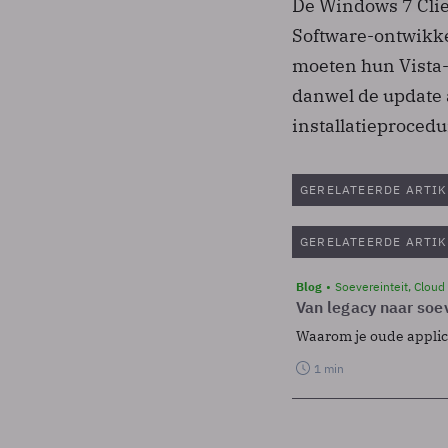
De Windows 7 Clien
Software-ontwikke
moeten hun Vista-
danwel de update 
installatieprocedu
GERELATEERDE ARTIK
GERELATEERDE ARTIK
Blog
Soevereinteit, Cloud
Van legacy naar soev
Waarom je oude applicat
1 min