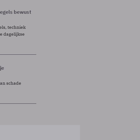
 regels bewust
els, techniek
 dagelijkse
je
lan schade