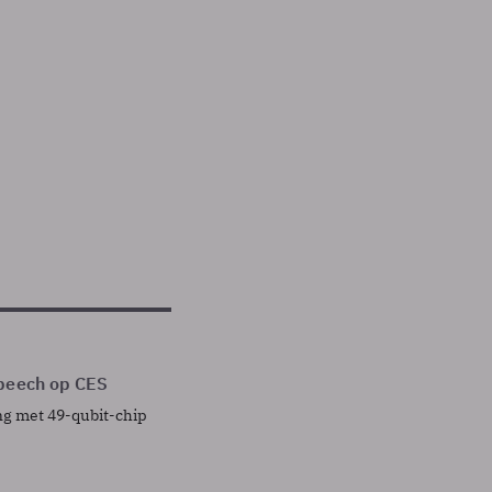
speech op CES
g met 49-qubit-chip