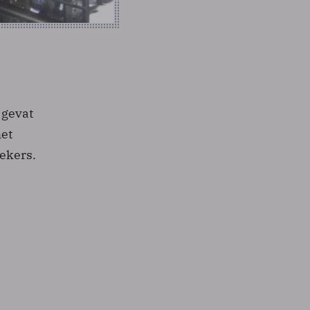
 gevat
met
ekers.