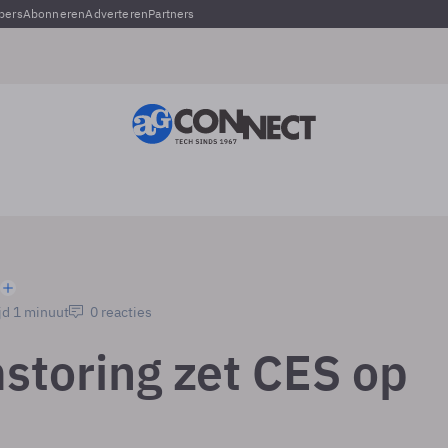
pers
Abonneren
Adverteren
Partners
jd 1 minuut
0 reacties
storing zet CES op