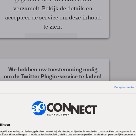
verzamelt. Bekijk de details en
accepteer de service om deze inhoud
te zien.
Meer informatie
Accepteren
powered by
Usercentrics Consent Management
We hebben uw toestemming nodig
Platform
om de Twitter Plugin-service te laden!
We gebruiken Twitter Plugin om
inhoud in te sluiten die mogelijk
gegevens over uw activiteiten
verzamelt. Bekijk de details en
accepteer de service om deze inhoud
te zien.