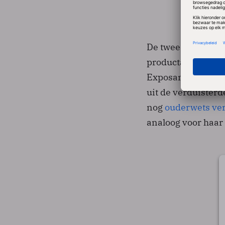
De twee uur duren
productaankondigi
Exposanten en beu
uit de verduisterd
nog
ouderwets ve
analoog voor haar 