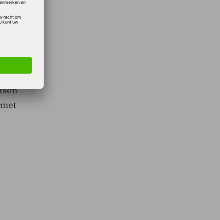
s,
even’
ensen
 met