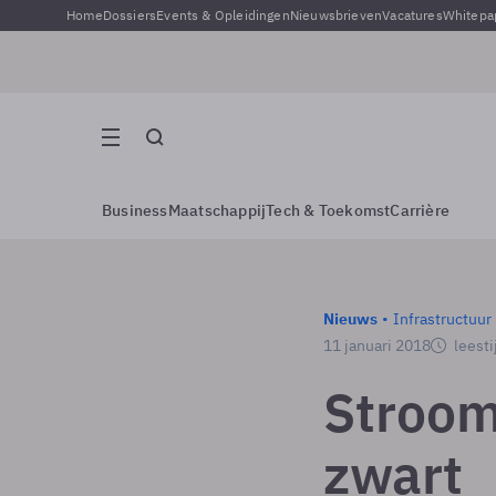
Home
Dossiers
Events & Opleidingen
Nieuwsbrieven
Vacatures
Whitepa
Business
Maatschappij
Tech & Toekomst
Carrière
Nieuws
Infrastructuur
11 januari 2018
leesti
Stroom
zwart