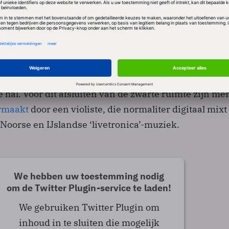
Meer informatie
Accepteren
de stroomstoring heeft niet alleen tech-demonstratie
ngen en commercie in de centrale hal gehinderd.
powered by
Usercentrics Consent Management
Platform
rsbezoekers zijn voor de veiligheid ook even ‘verdr
e hal. Vóór dit afsluiten van de zwarte ruimte zijn m
rmaakt
door een violiste, die normaliter digitaal mixt
Noorse en IJslandse ‘livetronica’-muziek.
We hebben uw toestemming nodig
om de Twitter Plugin-service te laden!
We gebruiken Twitter Plugin om
inhoud in te sluiten die mogelijk