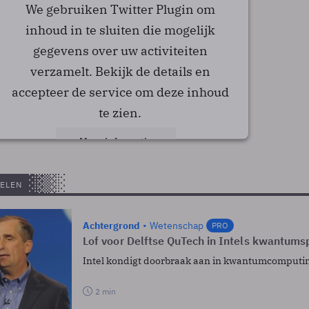
We gebruiken Twitter Plugin om
inhoud in te sluiten die mogelijk
gegevens over uw activiteiten
verzamelt. Bekijk de details en
accepteer de service om deze inhoud
te zien.
Meer informatie
Accepteren
ELEN
powered by
Usercentrics Consent Management
Platform
Achtergrond
Wetenschap
PRO
Lof voor Delftse QuTech in Intels kwantum
Intel kondigt doorbraak aan in kwantumcomputin
2 min