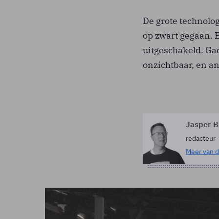
De grote technolog
op zwart gegaan. E
uitgeschakeld. Gad
onzichtbaar, en a
Jasper B
redacteur
Meer van d