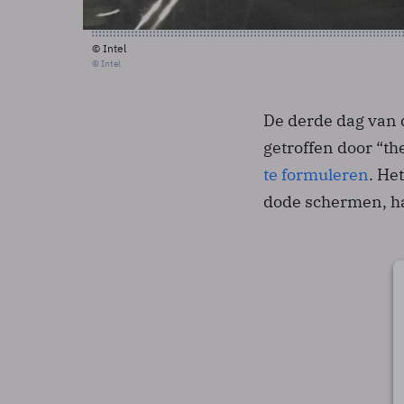
© Intel
© Intel
De derde dag van 
getroffen door “th
te formuleren
. He
dode schermen, ha