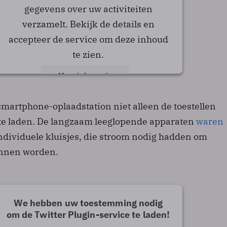
gegevens over uw activiteiten
verzamelt. Bekijk de details en
accepteer de service om deze inhoud
te zien.
Meer informatie
Accepteren
smartphone-oplaadstation niet alleen de toestellen
p te laden. De langzaam leeglopende apparaten
waren
powered by
Usercentrics Consent Management
Platform
ndividuele kluisjes, die stroom nodig hadden om
unnen worden.
We hebben uw toestemming nodig
om de Twitter Plugin-service te laden!