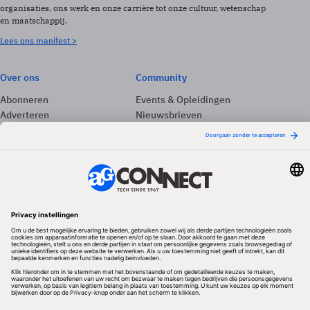
organisaties, ons werk en onze carrière tot onze cultuur, wetenschap
en maatschappij.
Lees ons manifest >
Over ons
Community
Abonneren
Events & Opleidingen
Adverteren
Nieuwsbrieven
Contact
Vacatures
Colofon
Whitepapers
Onze app
Privacyinstellingen
Volg ons
Redactionele partner