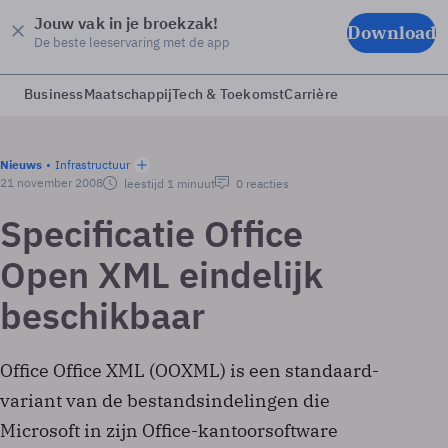
Jouw vak in je broekzak!
Download
De beste leeservaring met de app
Business
Maatschappij
Tech & Toekomst
Carrière
Nieuws
Infrastructuur
21 november 2008
leestijd 1 minuut
0 reacties
Specificatie Office
Open XML eindelijk
beschikbaar
Office Office XML (OOXML) is een standaard-
variant van de bestandsindelingen die
Microsoft in zijn Office-kantoorsoftware