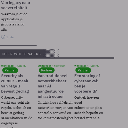
Van legacy naar
soevereiniteit
Waarom je oude
applicaties je
grootste risico
zijn.
1 min
MEER WHITEPAPERS
Whitepaper
Security
Whitepaper
Netwerken
Whitepaper
Security
Partner
Partner
Partner
Security als
Van traditioneel
Een storing of
cultuur - maak
netwerkbeheer
cyberaanval:
van regels
naar AI
ben je
bewust gedrag
aangestuurde
voorbereid?
infrastructuur
Cybersecurity
Ontdek hoe een
werkt pas echt als
Ontdek hoe self-driving
goed
regels, techniek en
netwerken zorgen voor
calamiteitenplan
bewust gedrag
controle, eenvoud en
schade beperkt en
samenkomen in de
toekomstbestendigheid.
herstel versnelt.
dagelijkse