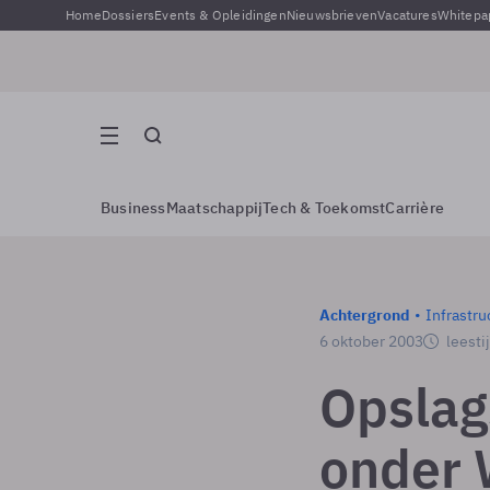
Home
Dossiers
Events & Opleidingen
Nieuwsbrieven
Vacatures
Whitepa
Business
Maatschappij
Tech & Toekomst
Carrière
Achtergrond
Infrastru
6 oktober 2003
leesti
Opslag
onder