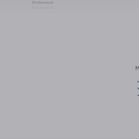
Shutterstock
© Shutterstock
M