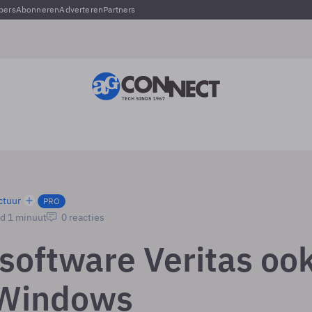
pers
Abonneren
Adverteren
Partners
ctuur
PRO
jd 1 minuut
0 reacties
software Veritas oo
 Windows