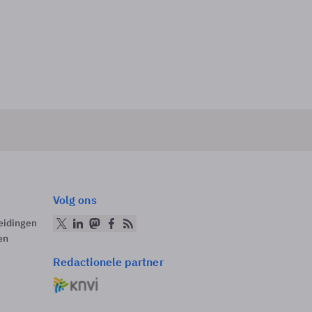
Volg ons
eidingen
en
Redactionele partner