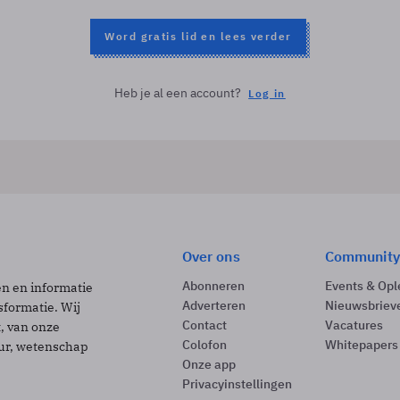
Word gratis lid en lees verder
Heb je al een account?
Log in
Over ons
Community
Abonneren
Events & Opl
ën en informatie
Adverteren
Nieuwsbriev
sformatie. Wij
Contact
Vacatures
t, van onze
Colofon
Whitepapers
uur, wetenschap
Onze app
Privacyinstellingen