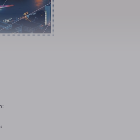
n:
rs