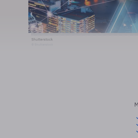
Shutterstock
© Shutterstock
M