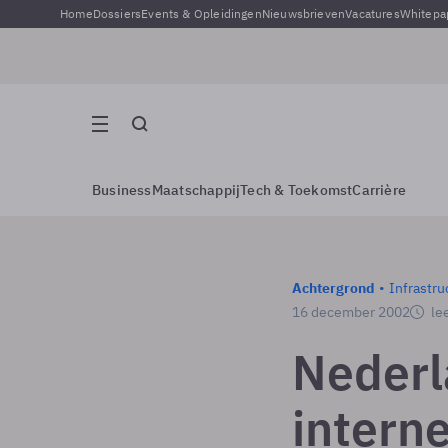
Home
Dossiers
Events & Opleidingen
Nieuwsbrieven
Vacatures
Whitepa
Business
Maatschappij
Tech & Toekomst
Carrière
Achtergrond
Infrastru
16 december 2002
lee
Nederl
interne