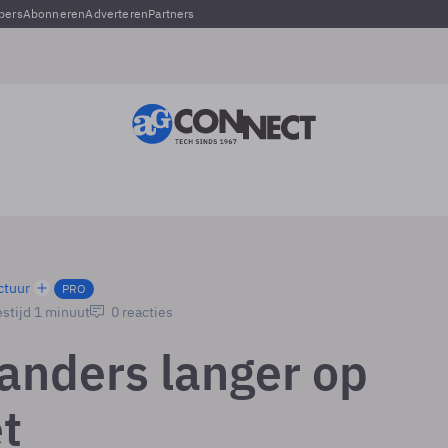
pers
Abonneren
Adverteren
Partners
ctuur
PRO
stijd 1 minuut
0 reacties
anders langer op
t