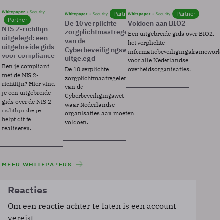
Whitepaper
Security
Partner
Partner
Whitepaper
Security
Whitepaper
Security
Partner
De 10 verplichte
Voldoen aan BIO2
NIS 2-richtlijn
zorgplichtmaatregelen
Een uitgebreide gids over BIO2,
uitgelegd: een
van de
het verplichte
uitgebreide gids
Cyberbeveiligingswet
informatiebeveiligingsframewor
voor compliance
uitgelegd
voor alle Nederlandse
Ben je compliant
De 10 verplichte
overheidsorganisaties.
met de NIS 2-
zorgplichtmaatregelen
richtlijn? Hier vind
van de
je een uitgebreide
Cyberbeveiligingswet
gids over de NIS 2-
waar Nederlandse
richtlijn die je
organisaties aan moeten
helpt dit te
voldoen.
realiseren.
MEER WHITEPAPERS
Reacties
Om een reactie achter te laten is een account
vereist.