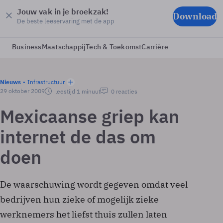
Jouw vak in je broekzak!
Download
De beste leeservaring met de app
Business
Maatschappij
Tech & Toekomst
Carrière
Nieuws
Infrastructuur
29 oktober 2009
leestijd 1 minuut
0 reacties
Mexicaanse griep kan
internet de das om
doen
De waarschuwing wordt gegeven omdat veel
bedrijven hun zieke of mogelijk zieke
werknemers het liefst thuis zullen laten