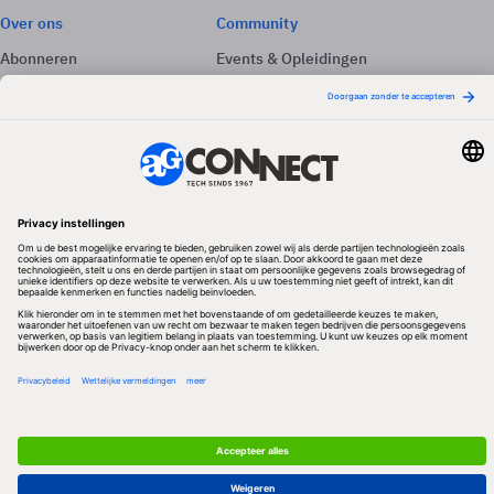
Over ons
Community
Abonneren
Events & Opleidingen
Adverteren
Nieuwsbrieven
Contact
Vacatures
Colofon
Whitepapers
Onze app
Privacyinstellingen
Volg ons
Redactionele partner
Algemene Voorwaarden & Copyrights
Privacy & Cookies