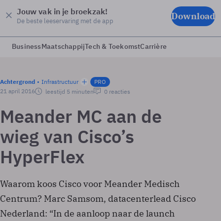
Jouw vak in je broekzak!
Download
De beste leeservaring met de app
Business
Maatschappij
Tech & Toekomst
Carrière
Achtergrond
Infrastructuur
PRO
21 april 2016
leestijd 5 minuten
0 reacties
Meander MC aan de
wieg van ­Cisco’s
HyperFlex
Waarom koos Cisco voor Meander Medisch
Centrum? Marc Samsom, datacenterlead Cisco
Nederland: “In de aanloop naar de launch