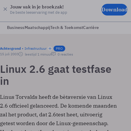
Jouw vak in je broekzak!
Download
De beste leeservaring met de app
Business
Maatschappij
Tech & Toekomst
Carrière
Achtergrond
Infrastructuur
PRO
15 juli 2003
leestijd 1 minuut
0 reacties
Linux 2.6 gaat testfase
in
Linus Torvalds heeft de bètaversie van Linux
2.6 officieel gelanceerd. De komende maanden
zal het product, dat 2.6test heet, uitvoerig
getest worden door de Linux-gemeenschap.