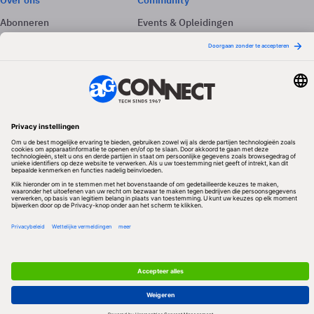
Over ons
Community
Abonneren
Events & Opleidingen
Adverteren
Nieuwsbrieven
Contact
Vacatures
Colofon
Whitepapers
Onze app
Privacyinstellingen
Volg ons
Redactionele partner
Algemene Voorwaarden & Copyrights
Privacy & Cookies