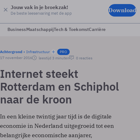
Jouw vak in je broekzak!
Download
De beste leeservaring met de app
Business
Maatschappij
Tech & Toekomst
Carrière
Achtergrond
Infrastructuur
PRO
17 november 2016
leestijd 3 minuten
0 reacties
Internet steekt
Rotterdam en Schiphol
naar de kroon
In een kleine twintig jaar tijd is de digitale
economie in Nederland uitgegroeid tot een
belangrijke economische aanjarer,