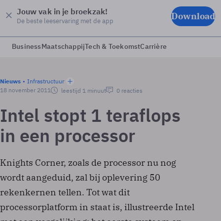
Jouw vak in je broekzak!
Download
De beste leeservaring met de app
Business
Maatschappij
Tech & Toekomst
Carrière
Nieuws
Infrastructuur
18 november 2011
leestijd 1 minuut
0 reacties
Intel stopt 1 teraflops
in een processor
Knights Corner, zoals de processor nu nog
wordt aangeduid, zal bij oplevering 50
rekenkernen tellen. Tot wat dit
processorplatform in staat is, illustreerde Intel