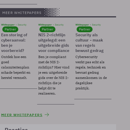
MEER WHITEPAPERS
Whitepaper
Security
Whitepaper
Security
Whitepaper
Security
Partner
Partner
Partner
Een storing of
NIS 2-richtlijn
Security als
cyberaanval:
uitgelegd: een
cultuur - maak
ben je
uitgebreide gids
van regels
voorbereid?
voor compliance
bewust gedrag
Ontdek hoe een
Ben je compliant
Cybersecurity
goed
met de NIS 2-
werkt pas echt als
calamiteitenplan
richtlijn? Hier vind
regels, techniek en
schade beperkt en
je een uitgebreide
bewust gedrag
herstel versnelt.
gids over de NIS 2-
samenkomen in de
richtlijn die je
dagelijkse
helpt dit te
praktijk.
realiseren.
MEER WHITEPAPERS
Reacties