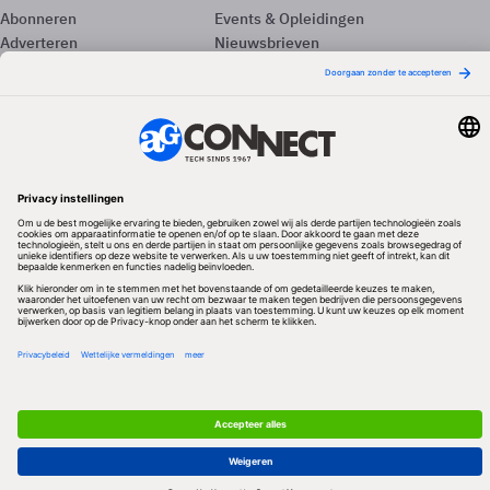
Abonneren
Events & Opleidingen
Adverteren
Nieuwsbrieven
Contact
Vacatures
Colofon
Whitepapers
Onze app
Privacyinstellingen
Volg ons
Redactionele partner
Algemene Voorwaarden & Copyrights
Privacy & Cookies