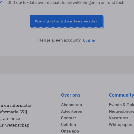
Blijf up-to-date over de laatste ontwikkelingen in en rond tech
Word gratis lid en lees verder
Heb je al een account?
Log in
Over ons
Community
Abonneren
Events & Opl
ën en informatie
Adverteren
Nieuwsbriev
sformatie. Wij
Contact
Vacatures
t, van onze
Colofon
Whitepapers
uur, wetenschap
Onze app