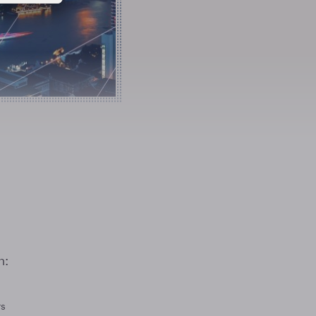
n:
rs