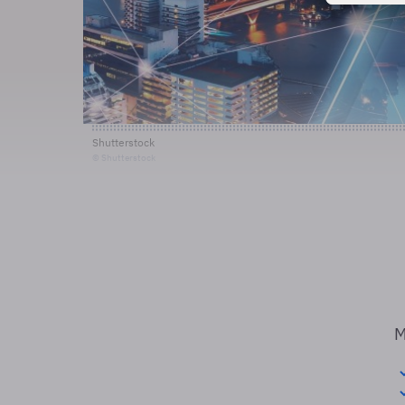
Shutterstock
© Shutterstock
M