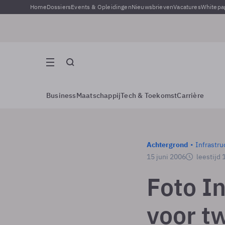
Home
Dossiers
Events & Opleidingen
Nieuwsbrieven
Vacatures
Whitepa
Business
Maatschappij
Tech & Toekomst
Carrière
Achtergrond
Infrastru
15 juni 2006
leestijd 
Foto I
voor t