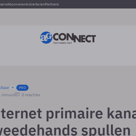
pers
Abonneren
Adverteren
Partners
ctuur
PRO
1 minuut
0 reacties
nternet primaire kan
weedehands spullen