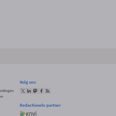
Volg ons
eidingen
en
Redactionele partner