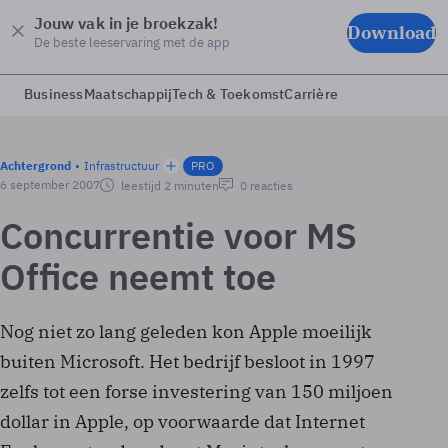
Jouw vak in je broekzak!
Download
De beste leeservaring met de app
Business
Maatschappij
Tech & Toekomst
Carrière
Achtergrond
Infrastructuur
PRO
6 september 2007
leestijd 2 minuten
0 reacties
Concurrentie voor MS
Office neemt toe
Nog niet zo lang geleden kon Apple moeilijk
buiten Microsoft. Het bedrijf besloot in 1997
zelfs tot een forse investering van 150 miljoen
dollar in Apple, op voorwaarde dat Internet