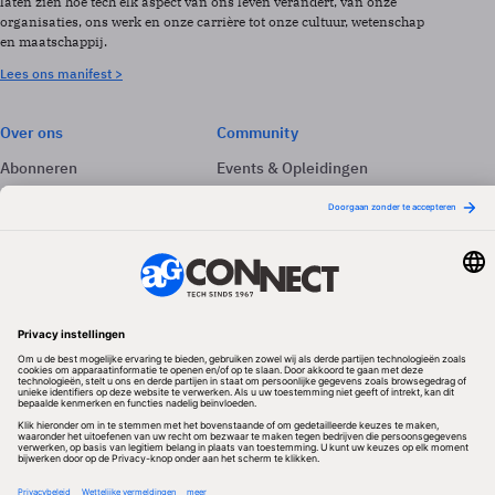
laten zien hoe tech elk aspect van ons leven verandert, van onze
organisaties, ons werk en onze carrière tot onze cultuur, wetenschap
en maatschappij.
Lees ons manifest >
Over ons
Community
Abonneren
Events & Opleidingen
Adverteren
Nieuwsbrieven
Contact
Vacatures
Colofon
Whitepapers
Onze app
Privacyinstellingen
Volg ons
Redactionele partner