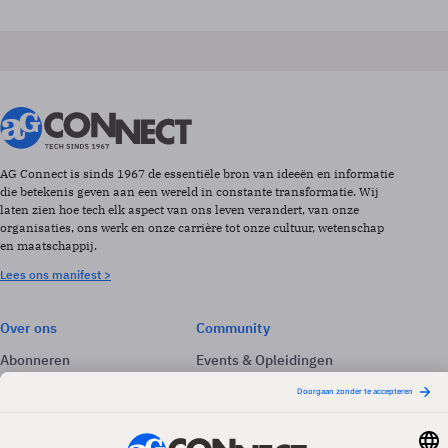
AG Connect is sinds 1967 de essentiële bron van ideeën en informatie
die betekenis geven aan een wereld in constante transformatie. Wij
laten zien hoe tech elk aspect van ons leven verandert, van onze
organisaties, ons werk en onze carrière tot onze cultuur, wetenschap
en maatschappij.
Lees ons manifest >
Over ons
Community
Abonneren
Events & Opleidingen
Adverteren
Nieuwsbrieven
Contact
Vacatures
Colofon
Whitepapers