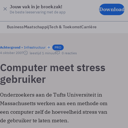
Jouw vak in je broekzak!
Download
De beste leeservaring met de app
Business
Maatschappij
Tech & Toekomst
Carrière
Achtergrond
Infrastructuur
PRO
4 oktober 2007
leestijd 1 minuut
0 reacties
Computer meet stress
gebruiker
Onderzoekers aan de Tufts Universiteit in
Massachusetts werken aan een methode om
een computer zelf de hoeveelheid stress van
de gebruiker te laten meten.