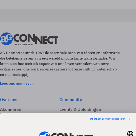
AG Connect is sinds 1967 de essentiële bron van ideeën en informatie
die betekenis geven aan een wereld in constante transformatie. Wij
laten zien hoe tech elk aspect van ons leven verandert, van onze
organisaties, ons werk en onze carrière tot onze cultuur, wetenschap
en maatschappij.
Lees ons manifest >
Over ons
Community
Abonneren
Events & Opleidingen
Adverteren
Nieuwsbrieven
Contact
Vacatures
Colofon
Whitepapers