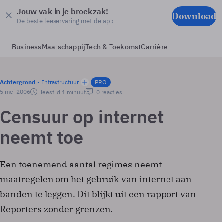
Jouw vak in je broekzak!
Download
De beste leeservaring met de app
Business
Maatschappij
Tech & Toekomst
Carrière
Achtergrond
Infrastructuur
PRO
5 mei 2006
leestijd 1 minuut
0 reacties
Censuur op internet
neemt toe
Een toenemend aantal regimes neemt
maatregelen om het gebruik van internet aan
banden te leggen. Dit blijkt uit een rapport van
Reporters zonder grenzen.