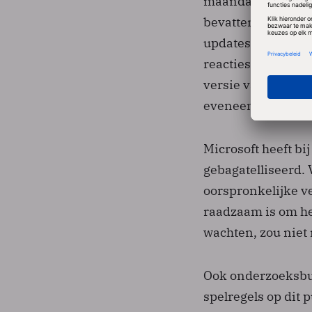
maandag in New Or
bevatten die uniek
updates in, aangev
reacties van klant
versie van Remote
eveneens nog te v
Microsoft heeft b
gebagatelliseerd.
oorspronkelijke ve
raadzaam is om he
wachten, zou niet
Ook onderzoeksbu
spelregels op dit 