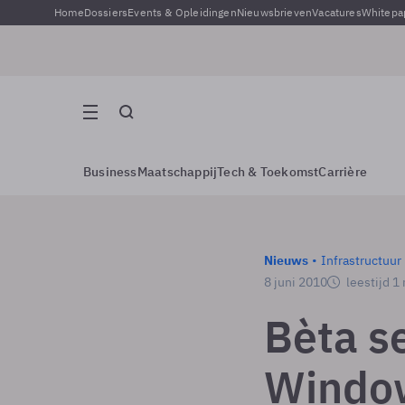
Home
Dossiers
Events & Opleidingen
Nieuwsbrieven
Vacatures
Whitepa
Business
Maatschappij
Tech & Toekomst
Carrière
Nieuws
Infrastructuur
8 juni 2010
leestijd 1
Bèta s
Windows