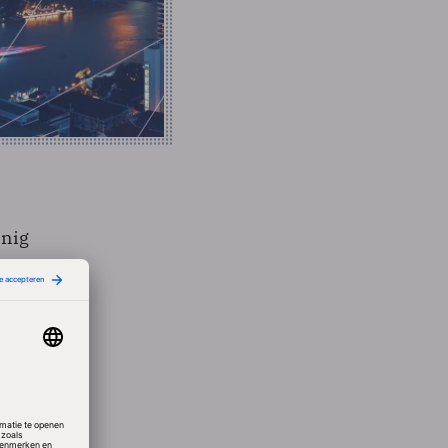
inig
se