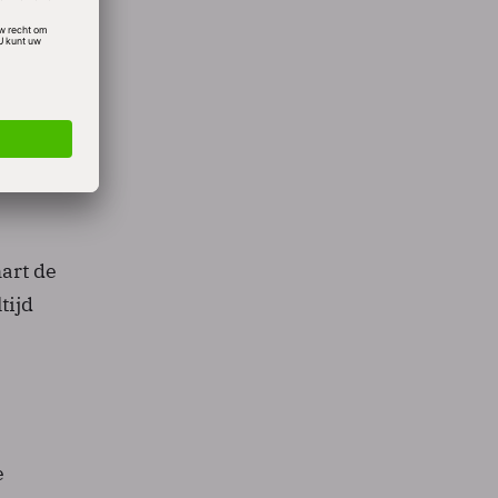
enen
sis van
euwe
het
art de
tijd
e