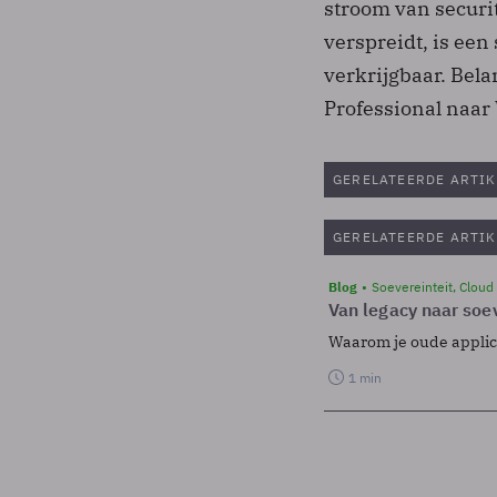
stroom van securi
verspreidt, is een
verkrijgbaar. Bel
Professional naar
GERELATEERDE ARTIK
GERELATEERDE ARTIK
Blog
Soevereinteit, Cloud
Van legacy naar soev
Waarom je oude applicat
1 min