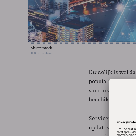
Shutterstock
© Shutterstock
Duidelijk is wel d
populaire voorgan
samenstellen van 
beschikbaar, de p
Servicepacks zijn
updates en soms o