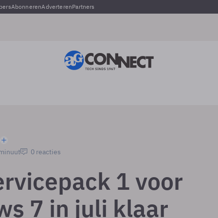
pers
Abonneren
Adverteren
Partners
 minuut
0 reacties
ervicepack 1 voor
 7 in juli klaar