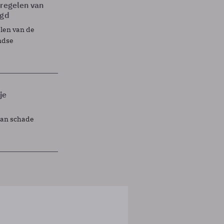
tregelen van
egd
elen van de
ndse
je
lan schade