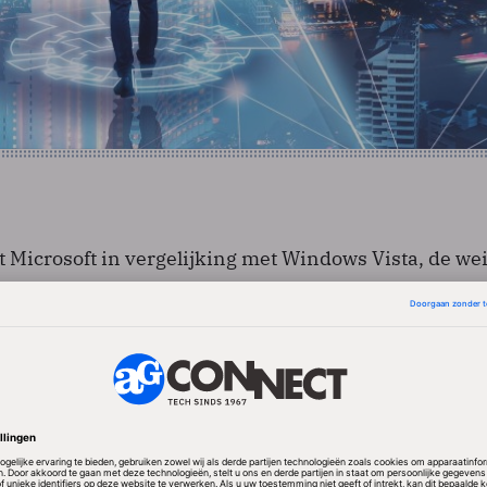
at Microsoft in vergelijking met Windows Vista, de we
ger van Windows 7, al verder gevorderd is met het
een servicepack. Vista kwam in januari 2007 breed
ublieke bèta van SP1 pas 11 maanden later.
 verzamelingen van al eerder verschenen tussentijd
ok van geheel nieuwe voorzieningen. Microsoft zei