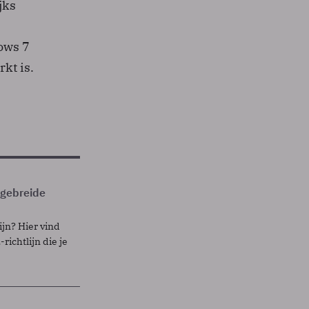
jks
ows 7
kt is.
itgebreide
ijn? Hier vind
richtlijn die je