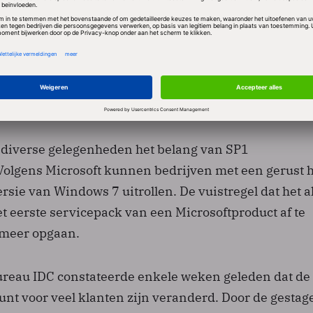
leans dat Windows 7 SP1 geen nieuwe features zal
 zijn voor Windows 7. Er zitten alleen reeds versch
uld met zogeheten ‘hot fixes’ die zijn gemaakt op ba
en en partners. Meest in het oog springt nog een ni
 Desktop. Die sluit aan op RemoteFX, onderdeel van 
erschijnen SP1 voor Windows Server 2008 R2.
ij diverse gelegenheden het belang van SP1
 Volgens Microsoft kunnen bedrijven met een gerust h
rsie van Windows 7 uitrollen. De vuistregel dat het al
t eerste servicepack van een Microsoftproduct af te
 meer opgaan.
reau IDC constateerde enkele weken geleden dat de
punt voor veel klanten zijn veranderd. Door de gestag