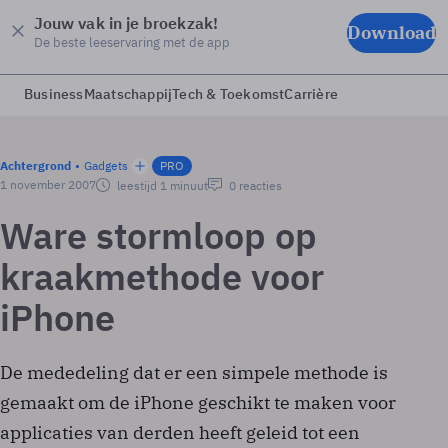
Jouw vak in je broekzak!
Download
De beste leeservaring met de app
Business
Maatschappij
Tech & Toekomst
Carrière
Achtergrond
Gadgets
PRO
1 november 2007
leestijd 1 minuut
0 reacties
Ware stormloop op
kraakmethode voor
iPhone
De mededeling dat er een simpele methode is
gemaakt om de iPhone geschikt te maken voor
applicaties van derden heeft geleid tot een