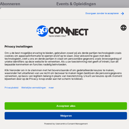
Abonneren
Events & Opleidingen
Adverteren
Nieuwsbrieven
Contact
Vacatures
Colofon
Whitepapers
Onze app
Privacyinstellingen
Volg ons
Redactionele partner
Algemene Voorwaarden & Copyrights
Privacy & Cookies