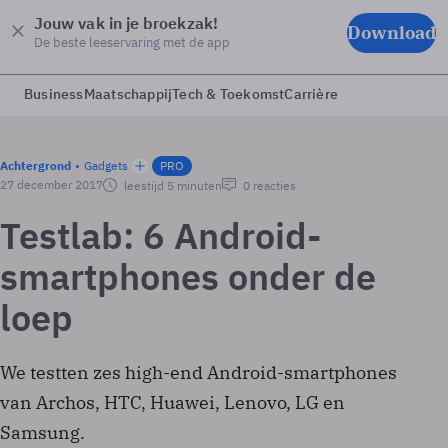
Jouw vak in je broekzak!
Download
De beste leeservaring met de app
Business
Maatschappij
Tech & Toekomst
Carrière
Achtergrond
Gadgets
PRO
27 december 2017
leestijd 5 minuten
0 reacties
Testlab: 6 Android-
smartphones onder de
loep
We testten zes high-end Android-smartphones
van Archos, HTC, Huawei, Lenovo, LG en
Samsung.