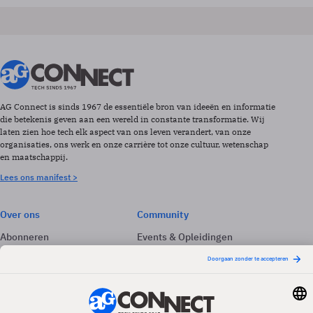
AG Connect is sinds 1967 de essentiële bron van ideeën en informatie
die betekenis geven aan een wereld in constante transformatie. Wij
laten zien hoe tech elk aspect van ons leven verandert, van onze
organisaties, ons werk en onze carrière tot onze cultuur, wetenschap
en maatschappij.
Lees ons manifest >
Over ons
Community
Abonneren
Events & Opleidingen
Adverteren
Nieuwsbrieven
Contact
Vacatures
Colofon
Whitepapers
Onze app