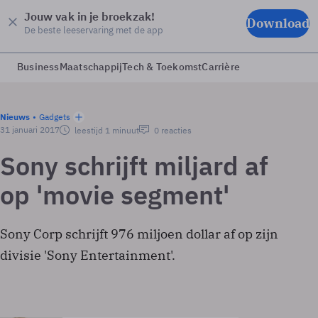
Jouw vak in je broekzak!
Download
De beste leeservaring met de app
Business
Maatschappij
Tech & Toekomst
Carrière
Nieuws
Gadgets
31 januari 2017
leestijd 1 minuut
0 reacties
Sony schrijft miljard af
op 'movie segment'
Sony Corp schrijft 976 miljoen dollar af op zijn
divisie 'Sony Entertainment'.