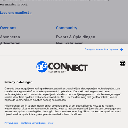
en maatschappij.
Lees ons manifest >
Over ons
Community
Abonneren
Events & Opleidingen
Adverteren
Nieuwsbrieven
Contact
Vacatures
Colofon
Whitepapers
Onze app
Privacyinstellingen
Volg ons
Redactionele partner