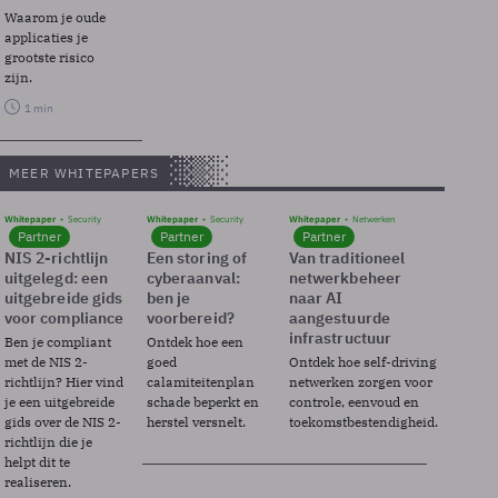
Waarom je oude
applicaties je
grootste risico
zijn.
1 min
MEER WHITEPAPERS
Whitepaper
Security
Whitepaper
Security
Whitepaper
Netwerken
Partner
Partner
Partner
NIS 2-richtlijn
Een storing of
Van traditioneel
uitgelegd: een
cyberaanval:
netwerkbeheer
uitgebreide gids
ben je
naar AI
voor compliance
voorbereid?
aangestuurde
infrastructuur
Ben je compliant
Ontdek hoe een
met de NIS 2-
goed
Ontdek hoe self-driving
richtlijn? Hier vind
calamiteitenplan
netwerken zorgen voor
je een uitgebreide
schade beperkt en
controle, eenvoud en
gids over de NIS 2-
herstel versnelt.
toekomstbestendigheid.
richtlijn die je
helpt dit te
realiseren.