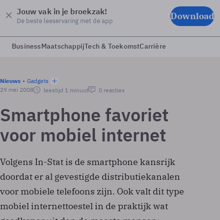
Jouw vak in je broekzak!
Download
De beste leeservaring met de app
Business
Maatschappij
Tech & Toekomst
Carrière
Nieuws
Gadgets
29 mei 2008
leestijd 1 minuut
0 reacties
Smartphone favoriet
voor mobiel internet
Volgens In-Stat is de smartphone kansrijk
doordat er al gevestigde distributiekanalen
voor mobiele telefoons zijn. Ook valt dit type
mobiel internettoestel in de praktijk wat