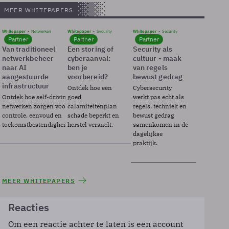
MEER WHITEPAPERS
Whitepaper
Netwerken
Whitepaper
Security
Whitepaper
Security
Partner
Partner
Partner
Van traditioneel
Een storing of
Security als
netwerkbeheer
cyberaanval:
cultuur - maak
naar AI
ben je
van regels
aangestuurde
voorbereid?
bewust gedrag
infrastructuur
Ontdek hoe een
Cybersecurity
Ontdek hoe self-driving
goed
werkt pas echt als
netwerken zorgen voor
calamiteitenplan
regels, techniek en
controle, eenvoud en
schade beperkt en
bewust gedrag
toekomstbestendigheid.
herstel versnelt.
samenkomen in de
dagelijkse
praktijk.
MEER WHITEPAPERS
Reacties
Om een reactie achter te laten is een account