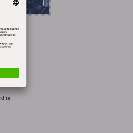
nten
vandaag
rd te