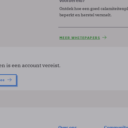
voorbereid?
Ontdek hoe een goed calamiteitenp
beperkt en herstel versnelt.
MEER WHITEPAPERS
en is een account vereist.
nee
Over ons
Community