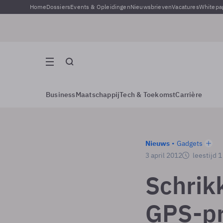
Home
Dossiers
Events & Opleidingen
Nieuwsbrieven
Vacatures
Whitepa
Business
Maatschappij
Tech & Toekomst
Carrière
Nieuws
Gadgets
3 april 2012
leestijd 
Schrik
GPS-p