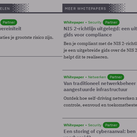
ELEN
MEER WHITEPAPERS
Partner
Whitepaper
Security
Partner
ereiniteit
NIS 2-richtlijn uitgelegd: een u
gids voor compliance
ies je grootste risico zijn.
Ben je compliant met de NIS 2-richtl
je een uitgebreide gids over de NIS 2-
helpt dit te realiseren.
Whitepaper
Netwerken
Partner
Van traditioneel netwerkbeheer
aangestuurde infrastructuur
Ontdek hoe self-driving netwerken 
controle, eenvoud en toekomstbest
Whitepaper
Security
Partner
Een storing of cyberaanval: ben 