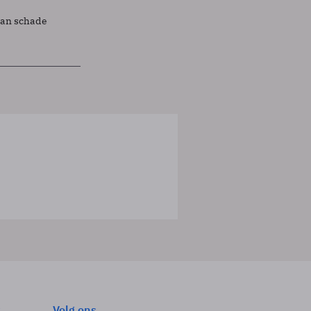
lan schade
Volg ons