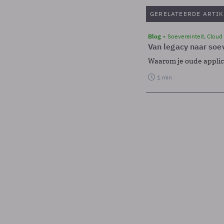
GERELATEERDE ARTIK
Blog
Soevereinteit, Cloud
Van legacy naar soev
Waarom je oude applicat
1 min