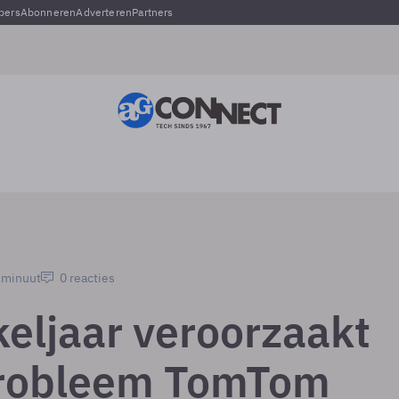
pers
Abonneren
Adverteren
Partners
1 minuut
0 reacties
keljaar veroorzaakt
robleem TomTom