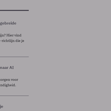
itgebreide
ijn? Hier vind
richtlijn die je
 naar AI
zorgen voor
endigheid.
je