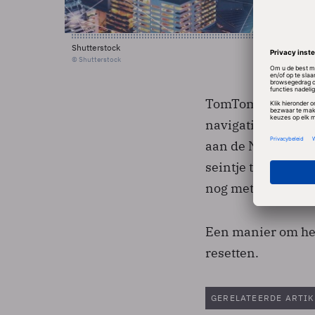
Shutterstock
© Shutterstock
TomTom zegt dat s
navigatieapparatuu
aan de Notify me-
seintje te krijge
nog met meer info
Een manier om het 
resetten.
GERELATEERDE ARTIK