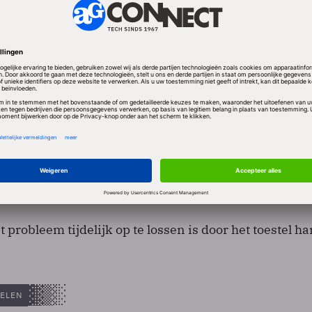
lechts een beperkt aantal modellen van de
r last heeft van de problemen. Het bedrijf raadt kla
button
onderaan de FAQ-pagina
te gebruiken om een
n wanneer het probleem is opgelost. TomTom belooft 
rmatie te komen.
probleem tijdelijk op te lossen is door het toestel ha
ELEN