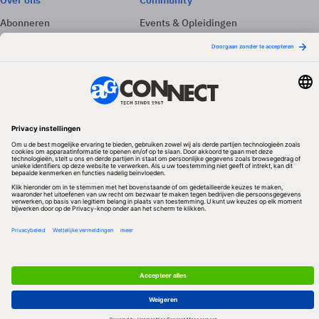
Over ons
Community
Abonneren
Events & Opleidingen
Adverteren
Nieuwsbrieven
Contact
Vacatures
Colofon
Whitepapers
Onze app
Privacyinstellingen
Volg ons
Redactionele partner
Algemene Voorwaarden & Copyrights
Privacy & Cookies