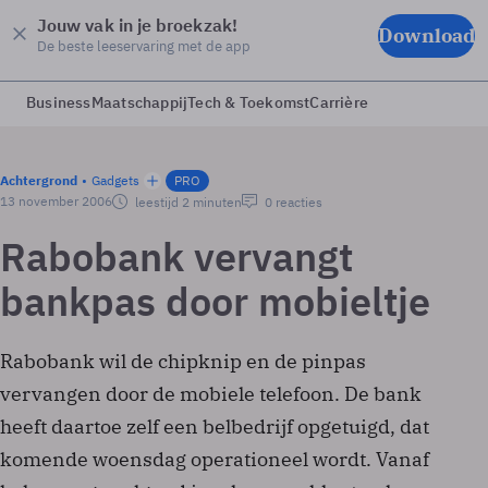
Jouw vak in je broekzak!
Download
De beste leeservaring met de app
Business
Maatschappij
Tech & Toekomst
Carrière
Achtergrond
Gadgets
PRO
13 november 2006
leestijd 2 minuten
0 reacties
Rabobank vervangt
bankpas door mobieltje
Rabobank wil de chipknip en de pinpas
vervangen door de mobiele telefoon. De bank
heeft daartoe zelf een belbedrijf opgetuigd, dat
komende woensdag operationeel wordt. Vanaf