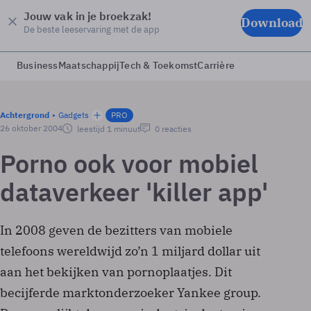
Jouw vak in je broekzak!
Download
De beste leeservaring met de app
Business
Maatschappij
Tech & Toekomst
Carrière
Achtergrond
Gadgets
PRO
26 oktober 2004
leestijd 1 minuut
0 reacties
Porno ook voor mobiel
dataverkeer 'killer app'
In 2008 geven de bezitters van mobiele
telefoons wereldwijd zo’n 1 miljard dollar uit
aan het bekijken van pornoplaatjes. Dit
becijferde marktonderzoeker Yankee group.