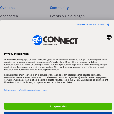
Over ons
Community
Abonneren
Events & Opleidingen
Adverteren
Nieuwsbrieven
Contact
Vacatures
Colofon
Whitepapers
Onze app
Privacyinstellingen
Volg ons
Redactionele partner
Algemene Voorwaarden & Copyrights
Privacy & Cookies