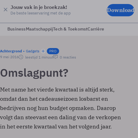
Jouw vak in je broekzak!
Download
De beste leeservaring met de app
Business
Maatschappij
Tech & Toekomst
Carrière
Achtergrond
Gadgets
PRO
9 mei 2016
leestijd 1 minuut
0 reacties
Omslagpunt?
Met name het vierde kwartaal is altijd sterk,
omdat dan het ­cadeauseizoen losbarst en
bedrijven nog hun budget opmaken. Daarop
volgt dan steevast een daling van de verkopen
in het eerste kwartaal van het volgend jaar.