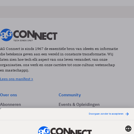
AG Connect is sinds 1967 de essentiële bron van ideeën en informatie
die betekenis geven aan een wereld in constante transformatie. Wij
laten zien hoe tech elk aspect van ons leven verandert, van onze
organisaties, ons werk en onze carrière tot onze cultuur, wetenschap
en maatschappij.
Lees ons manifest >
Over ons
Community
Abonneren
Events & Opleidingen
Adverteren
Nieuwsbrieven
Contact
Vacatures
Colofon
Whitepapers
Onze app