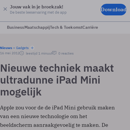
Jouw vak in je broekzak!
Download
De beste leeservaring met de app
Business
Maatschappij
Tech & Toekomst
Carrière
Nieuws
Gadgets
16 mei 2012
leestijd 1 minuut
0 reacties
Nieuwe techniek maakt
ultradunne iPad Mini
mogelijk
Apple zou voor de de iPad Mini gebruik maken
van een nieuwe technologie om het
beeldscherm aanraakgevoelig te maken. De