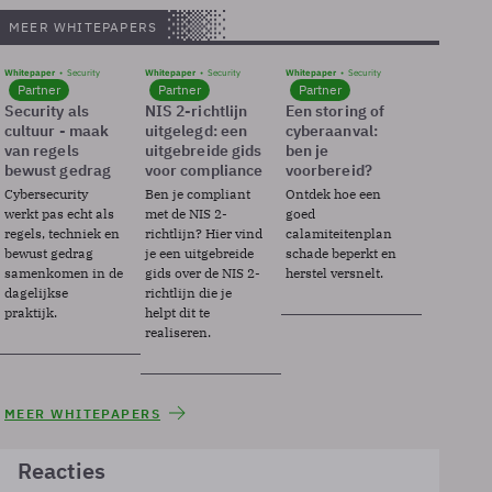
MEER WHITEPAPERS
Whitepaper
Security
Whitepaper
Security
Whitepaper
Security
Partner
Partner
Partner
Security als
NIS 2-richtlijn
Een storing of
cultuur - maak
uitgelegd: een
cyberaanval:
van regels
uitgebreide gids
ben je
bewust gedrag
voor compliance
voorbereid?
Cybersecurity
Ben je compliant
Ontdek hoe een
werkt pas echt als
met de NIS 2-
goed
regels, techniek en
richtlijn? Hier vind
calamiteitenplan
bewust gedrag
je een uitgebreide
schade beperkt en
samenkomen in de
gids over de NIS 2-
herstel versnelt.
dagelijkse
richtlijn die je
praktijk.
helpt dit te
realiseren.
MEER WHITEPAPERS
Reacties