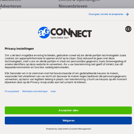
Adverteren
Nieuwsbrieven
Contact
Vacatures
Colofon
Whitepapers
Onze app
Privacyinstellingen
Volg ons
Redactionele partner
Algemene Voorwaarden & Copyrights
Privacy & Cookies