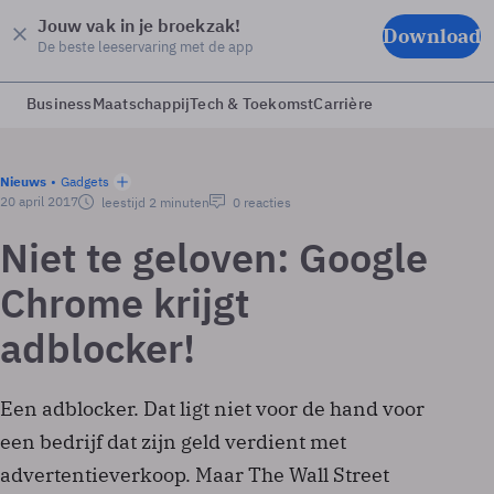
Jouw vak in je broekzak!
Download
De beste leeservaring met de app
Business
Maatschappij
Tech & Toekomst
Carrière
Nieuws
Gadgets
20 april 2017
leestijd 2 minuten
0 reacties
Niet te geloven: Google
Chrome krijgt
adblocker!
Een adblocker. Dat ligt niet voor de hand voor
een bedrijf dat zijn geld verdient met
advertentieverkoop. Maar The Wall Street