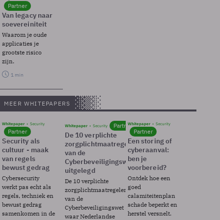
Partner
Van legacy naar
soevereiniteit
Waarom je oude
applicaties je
grootste risico
zijn.
1 min
MEER WHITEPAPERS
Whitepaper
Security
Whitepaper
Security
Partner
Whitepaper
Security
Partner
Partner
De 10 verplichte
Security als
Een storing of
zorgplichtmaatregelen
cultuur - maak
cyberaanval:
van de
van regels
ben je
Cyberbeveiligingswet
bewust gedrag
voorbereid?
uitgelegd
Cybersecurity
Ontdek hoe een
De 10 verplichte
werkt pas echt als
goed
zorgplichtmaatregelen
regels, techniek en
calamiteitenplan
van de
bewust gedrag
schade beperkt en
Cyberbeveiligingswet
samenkomen in de
herstel versnelt.
waar Nederlandse