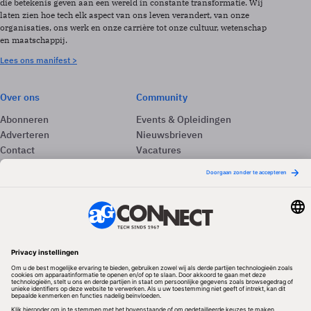
die betekenis geven aan een wereld in constante transformatie. Wij
laten zien hoe tech elk aspect van ons leven verandert, van onze
organisaties, ons werk en onze carrière tot onze cultuur, wetenschap
en maatschappij.
Lees ons manifest >
Over ons
Community
Abonneren
Events & Opleidingen
Adverteren
Nieuwsbrieven
Contact
Vacatures
Colofon
Whitepapers
Onze app
Privacyinstellingen
Volg ons
Redactionele partner