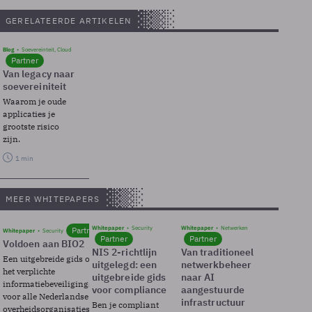
GERELATEERDE ARTIKELEN
Blog
Soevereinteit, Cloud
Partner
Van legacy naar
soevereiniteit
Waarom je oude
applicaties je
grootste risico
zijn.
1 min
MEER WHITEPAPERS
Whitepaper
Security
Whitepaper
Netwerken
Partner
Whitepaper
Security
Partner
Partner
Voldoen aan BIO2
NIS 2-richtlijn
Van traditioneel
Een uitgebreide gids over BIO2,
uitgelegd: een
netwerkbeheer
het verplichte
uitgebreide gids
naar AI
informatiebeveiligingsframework
voor compliance
aangestuurde
voor alle Nederlandse
infrastructuur
Ben je compliant
overheidsorganisaties.