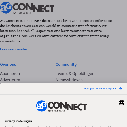
AG Connect is sinds 1967 de essentiële bron van ideeën en informatie
die betekenis geven aan een wereld in constante transformatie. Wij
laten zien hoe tech elk aspect van ons leven verandert, van onze
organisaties, ons werk en onze carrière tot onze cultuur, wetenschap
en maatschappij.
Lees ons manifest >
Over ons
Community
Abonneren
Events & Opleidingen
Adverteren
Nieuwsbrieven
Contact
Vacatures
Colofon
Whitepapers
Onze app
Privacyinstellingen
Volg ons