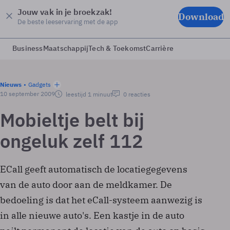
Jouw vak in je broekzak!
Download
De beste leeservaring met de app
Business
Maatschappij
Tech & Toekomst
Carrière
Nieuws
Gadgets
10 september 2009
leestijd 1 minuut
0 reacties
Mobieltje belt bij
ongeluk zelf 112
ECall geeft automatisch de locatiegegevens
van de auto door aan de meldkamer. De
bedoeling is dat het eCall-systeem aanwezig is
in alle nieuwe auto's. Een kastje in de auto