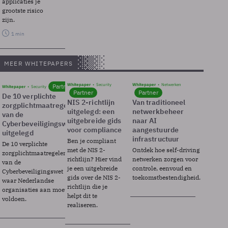
applicaties je
grootste risico
zijn.
1 min
MEER WHITEPAPERS
Whitepaper
Security
Whitepaper
Netwerken
Partner
Whitepaper
Security
Partner
Partner
De 10 verplichte
NIS 2-richtlijn
Van traditioneel
zorgplichtmaatregelen
uitgelegd: een
netwerkbeheer
van de
uitgebreide gids
naar AI
Cyberbeveiligingswet
voor compliance
aangestuurde
uitgelegd
infrastructuur
Ben je compliant
De 10 verplichte
met de NIS 2-
Ontdek hoe self-driving
zorgplichtmaatregelen
richtlijn? Hier vind
netwerken zorgen voor
van de
je een uitgebreide
controle, eenvoud en
Cyberbeveiligingswet
gids over de NIS 2-
toekomstbestendigheid.
waar Nederlandse
richtlijn die je
organisaties aan moeten
helpt dit te
voldoen.
realiseren.