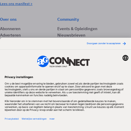
Lees ons manifest >
Over ons
Community
Abonneren
Events & Opleidingen
Adverteren
Nieuwsbrieven
Contact
Vacatures
Colofon
Whitepapers
Onze app
Privacyinstellingen
Volg ons
Redactionele partner
Algemene Voorwaarden & Copyrights