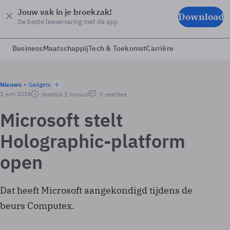
Jouw vak in je broekzak!
Download
De beste leeservaring met de app
Business
Maatschappij
Tech & Toekomst
Carrière
Nieuws
Gadgets
1 juni 2016
leestijd 1 minuut
0 reacties
Microsoft stelt
Holographic-platform
open
Dat heeft Microsoft aangekondigd tijdens de
beurs Computex.