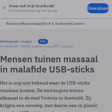
Jouw vak in je broekzak!
Download
De beste leeservaring met de app
Business
Maatschappij
Tech & Toekomst
Carrière
Achtergrond
Gadgets
PRO
23 september 2016
leestijd 1 minuut
0 reacties
Mensen tuinen massaal
in malafide USB-sticks
Het is nog niet bekend waar de USB-sticks
vandaan komen. De ontvangers wonen
allemaal in de stad Victoria in Australië. Zij
krijgen een envelop, met daarin een in plastic