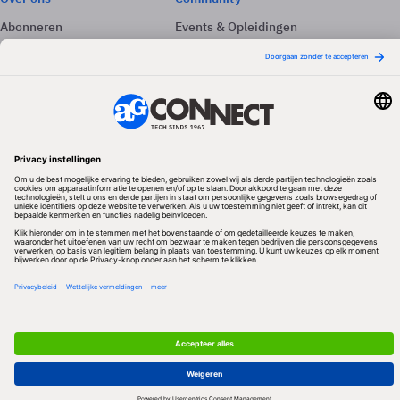
Abonneren
Events & Opleidingen
Adverteren
Nieuwsbrieven
Contact
Vacatures
Colofon
Whitepapers
Onze app
Privacyinstellingen
Volg ons
Redactionele partner
Algemene Voorwaarden & Copyrights
Privacy & Cookies