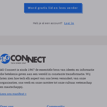
Word gratis lid en lees verder
Heb je al een account?
Log in
AG Connect is sinds 1967 de essentiële bron van ideeën en informatie
die betekenis geven aan een wereld in constante transformatie. Wij
laten zien hoe tech elk aspect van ons leven verandert, van onze
organisaties, ons werk en onze carrière tot onze cultuur, wetenschap
en maatschappij.
Lees ons manifest >
Over ons
Community