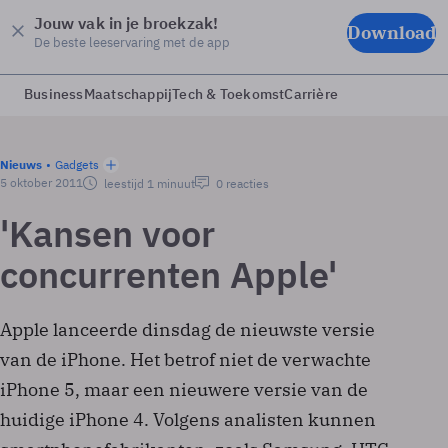
Jouw vak in je broekzak!
Download
De beste leeservaring met de app
Business
Maatschappij
Tech & Toekomst
Carrière
Nieuws
Gadgets
5 oktober 2011
leestijd 1 minuut
0 reacties
'Kansen voor
concurrenten Apple'
Apple lanceerde dinsdag de nieuwste versie
van de iPhone. Het betrof niet de verwachte
iPhone 5, maar een nieuwere versie van de
huidige iPhone 4. Volgens analisten kunnen