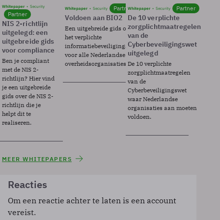
Whitepaper
Security
Partner
Partner
Whitepaper
Security
Whitepaper
Security
Partner
Voldoen aan BIO2
De 10 verplichte
NIS 2-richtlijn
zorgplichtmaatregelen
Een uitgebreide gids over BIO2,
uitgelegd: een
van de
het verplichte
uitgebreide gids
Cyberbeveiligingswet
informatiebeveiligingsframework
voor compliance
uitgelegd
voor alle Nederlandse
Ben je compliant
overheidsorganisaties.
De 10 verplichte
met de NIS 2-
zorgplichtmaatregelen
richtlijn? Hier vind
van de
je een uitgebreide
Cyberbeveiligingswet
gids over de NIS 2-
waar Nederlandse
richtlijn die je
organisaties aan moeten
helpt dit te
voldoen.
realiseren.
MEER WHITEPAPERS
Reacties
Om een reactie achter te laten is een account
vereist.