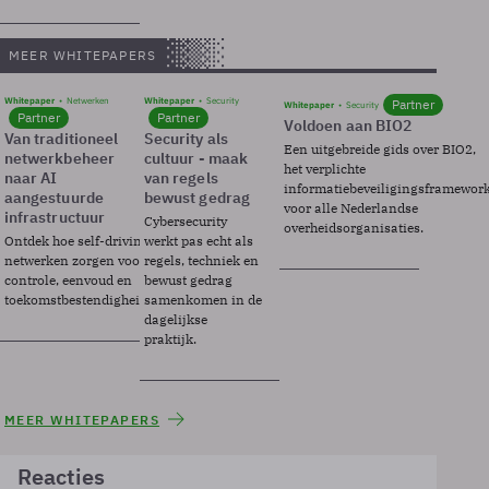
MEER WHITEPAPERS
Whitepaper
Netwerken
Whitepaper
Security
Partner
Whitepaper
Security
Partner
Partner
Voldoen aan BIO2
Van traditioneel
Security als
Een uitgebreide gids over BIO2,
netwerkbeheer
cultuur - maak
het verplichte
naar AI
van regels
informatiebeveiligingsframewor
aangestuurde
bewust gedrag
voor alle Nederlandse
infrastructuur
Cybersecurity
overheidsorganisaties.
Ontdek hoe self-driving
werkt pas echt als
netwerken zorgen voor
regels, techniek en
controle, eenvoud en
bewust gedrag
toekomstbestendigheid.
samenkomen in de
dagelijkse
praktijk.
MEER WHITEPAPERS
Reacties