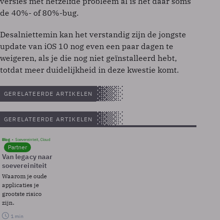
versies met hetzelfde probleem al is het daar soms
de 40%- of 80%-bug.
Desalniettemin kan het verstandig zijn de jongste
update van iOS 10 nog even een paar dagen te
weigeren, als je die nog niet geïnstalleerd hebt,
totdat meer duidelijkheid in deze kwestie komt.
GERELATEERDE ARTIKELEN
GERELATEERDE ARTIKELEN
Blog
Soevereinteit, Cloud
Partner
Van legacy naar
soevereiniteit
Waarom je oude
applicaties je
grootste risico
zijn.
1 min