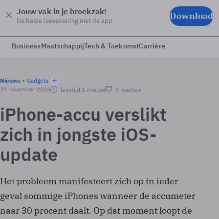
Jouw vak in je broekzak!
Download
De beste leeservaring met de app
Business
Maatschappij
Tech & Toekomst
Carrière
Nieuws
Gadgets
29 november 2016
leestijd 1 minuut
0 reacties
iPhone-accu verslikt
zich in jongste iOS-
update
Het probleem manifesteert zich op in ieder
geval sommige iPhones wanneer de accumeter
naar 30 procent daalt. Op dat moment loopt de