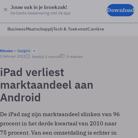
Jouw vak in je broekzak!
Download
De beste leeservaring met de app
Business
Maatschappij
Tech & Toekomst
Carrière
Nieuws
Gadgets
1 februari 2011
leestijd 1 minuut
0 reacties
iPad verliest
marktaandeel aan
Android
De iPad zag zijn marktaandeel slinken van 96
procent in het derde kwartaal van 2010 naar
75 procent. Van een omzetdaling is echter in