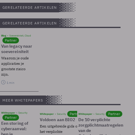
GERELATEERDE ARTIKELEN
GERELATEERDE ARTIKELEN
Blog
Soevereinteit, Cloud
Partner
Van legacy naar
soevereiniteit
Waarom je oude
applicaties je
grootste risico
zijn.
1 min
MEER WHITEPAPERS
Whitepaper
Security
Partner
Partner
Whitepaper
Security
Whitepaper
Security
Partner
Voldoen aan BIO2
De 10 verplichte
Een storing of
zorgplichtmaatregelen
Een uitgebreide gids over BIO2,
cyberaanval:
van de
het verplichte
ben je