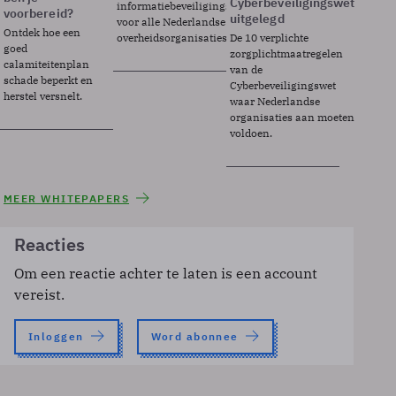
Cyberbeveiligingswet
informatiebeveiligingsframework
voorbereid?
uitgelegd
voor alle Nederlandse
Ontdek hoe een
overheidsorganisaties.
De 10 verplichte
goed
zorgplichtmaatregelen
calamiteitenplan
van de
schade beperkt en
Cyberbeveiligingswet
herstel versnelt.
waar Nederlandse
organisaties aan moeten
voldoen.
MEER WHITEPAPERS
Reacties
Om een reactie achter te laten is een account
vereist.
Inloggen
Word abonnee