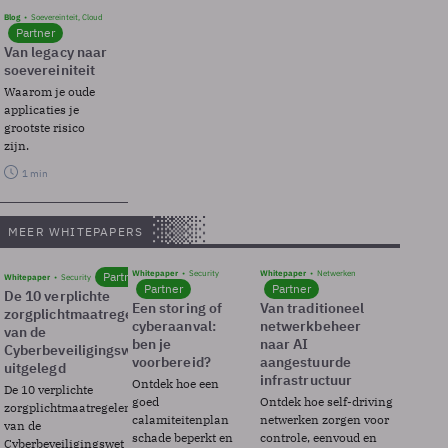
Blog
Soevereinteit, Cloud
Partner
Van legacy naar
soevereiniteit
Waarom je oude
applicaties je
grootste risico
zijn.
1 min
MEER WHITEPAPERS
Whitepaper
Security
Whitepaper
Netwerken
Partner
Whitepaper
Security
Partner
Partner
De 10 verplichte
Een storing of
Van traditioneel
zorgplichtmaatregelen
cyberaanval:
netwerkbeheer
van de
ben je
naar AI
Cyberbeveiligingswet
voorbereid?
aangestuurde
uitgelegd
infrastructuur
Ontdek hoe een
De 10 verplichte
goed
Ontdek hoe self-driving
zorgplichtmaatregelen
calamiteitenplan
netwerken zorgen voor
van de
schade beperkt en
controle, eenvoud en
Cyberbeveiligingswet