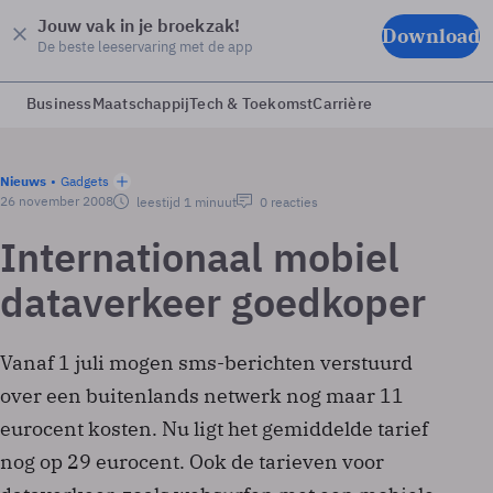
Jouw vak in je broekzak!
Download
De beste leeservaring met de app
Business
Maatschappij
Tech & Toekomst
Carrière
Nieuws
Gadgets
26 november 2008
leestijd 1 minuut
0 reacties
Internationaal mobiel
dataverkeer goedkoper
Vanaf 1 juli mogen sms-berichten verstuurd
over een buitenlands netwerk nog maar 11
eurocent kosten. Nu ligt het gemiddelde tarief
nog op 29 eurocent. Ook de tarieven voor