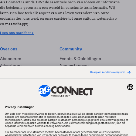
AG Connect is sinds 1967 de essentiële bron van ideeën en informatie
die betekenis geven aan een wereld in constante transformatie. Wij
laten zien hoe tech elk aspect van ons leven verandert, van onze
organisaties, ons werk en onze carrière tot onze cultuur, wetenschap
en maatschappij.
Lees ons manifest >
Over ons
Community
Abonneren
Events & Opleidingen
Adverteren
Nieuwsbrieven
Contact
Vacatures
Colofon
Whitepapers
Onze app
Privacyinstellingen
Volg ons
Redactionele partner