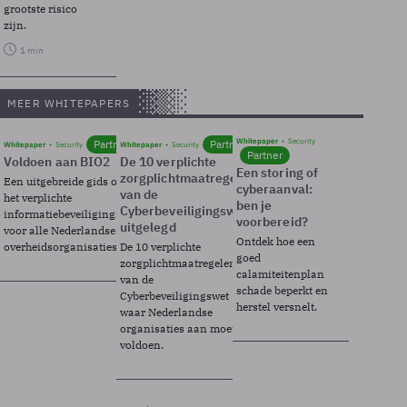
grootste risico
zijn.
1 min
MEER WHITEPAPERS
Whitepaper
Security
Partner
Partner
Whitepaper
Security
Whitepaper
Security
Partner
Voldoen aan BIO2
De 10 verplichte
Een storing of
zorgplichtmaatregelen
Een uitgebreide gids over BIO2,
cyberaanval:
van de
het verplichte
ben je
Cyberbeveiligingswet
informatiebeveiligingsframework
voorbereid?
uitgelegd
voor alle Nederlandse
Ontdek hoe een
overheidsorganisaties.
De 10 verplichte
goed
zorgplichtmaatregelen
calamiteitenplan
van de
schade beperkt en
Cyberbeveiligingswet
herstel versnelt.
waar Nederlandse
organisaties aan moeten
voldoen.