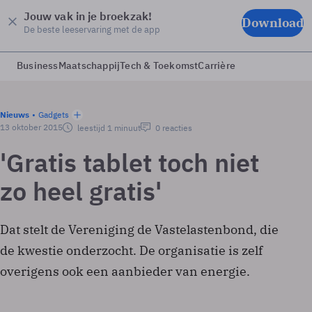
Jouw vak in je broekzak!
Download
De beste leeservaring met de app
Business
Maatschappij
Tech & Toekomst
Carrière
Nieuws
Gadgets
13 oktober 2015
leestijd 1 minuut
0 reacties
'Gratis tablet toch niet
zo heel gratis'
Dat stelt de Vereniging de Vastelastenbond, die
de kwestie onderzocht. De organisatie is zelf
overigens ook een aanbieder van energie.