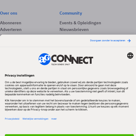
Over ons
Community
Abonneren
Events & Opleidingen
Adverteren
Nieuwsbrieven
Contact
Vacatures
Colofon
Whitepapers
Onze app
Privacyinstellingen
Volg ons
Redactionele partner
Algemene Voorwaarden & Copyrights
Privacy & Cookies