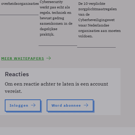
Cybersecurity
overheidsorganisaties.
De 10 verplichte
werkt pas echt als
zorgplichtmaatregelen
regels, techniek en
van de
bewust gedrag
Cyberbeveiligingswet
samenkomen in de
waar Nederlandse
dagelijkse
organisaties aan moeten
praktijk.
voldoen.
MEER WHITEPAPERS
Reacties
Om een reactie achter te laten is een account
vereist.
Inloggen
Word abonnee