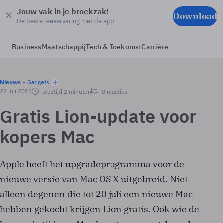
Jouw vak in je broekzak!
Download
De beste leeservaring met de app
Business
Maatschappij
Tech & Toekomst
Carrière
Nieuws
Gadgets
22 juli 2011
leestijd 2 minuten
0 reacties
Gratis Lion-update voor
kopers Mac
Apple heeft het upgradeprogramma voor de
nieuwe versie van Mac OS X uitgebreid. Niet
alleen degenen die tot 20 juli een nieuwe Mac
hebben gekocht krijgen Lion gratis. Ook wie de