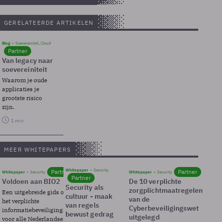
GERELATEERDE ARTIKELEN
Blog
Soevereinteit, Cloud
Partner
Van legacy naar
soevereiniteit
Waarom je oude
applicaties je
grootste risico
zijn.
1 min
MEER WHITEPAPERS
Whitepaper
Security
Partner
Partner
Whitepaper
Security
Whitepaper
Security
Partner
Voldoen aan BIO2
De 10 verplichte
Security als
zorgplichtmaatregelen
Een uitgebreide gids over BIO2,
cultuur - maak
van de
het verplichte
van regels
Cyberbeveiligingswet
informatiebeveiligingsframework
bewust gedrag
uitgelegd
voor alle Nederlandse