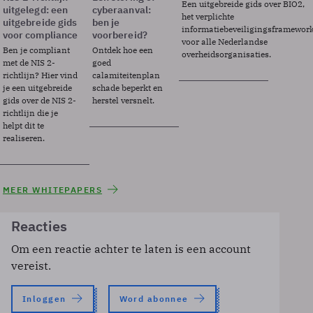
Een uitgebreide gids over BIO2,
uitgelegd: een
cyberaanval:
het verplichte
uitgebreide gids
ben je
informatiebeveiligingsframewor
voor compliance
voorbereid?
voor alle Nederlandse
Ben je compliant
Ontdek hoe een
overheidsorganisaties.
met de NIS 2-
goed
richtlijn? Hier vind
calamiteitenplan
je een uitgebreide
schade beperkt en
gids over de NIS 2-
herstel versnelt.
richtlijn die je
helpt dit te
realiseren.
MEER WHITEPAPERS
Reacties
Om een reactie achter te laten is een account
vereist.
Inloggen
Word abonnee