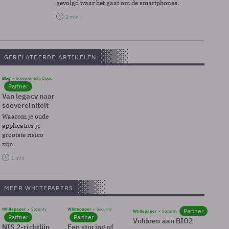
gevolgd waar het gaat om de smartphones.
3 min
GERELATEERDE ARTIKELEN
Blog
Soevereinteit, Cloud
Partner
Van legacy naar
soevereiniteit
Waarom je oude
applicaties je
grootste risico
zijn.
1 min
MEER WHITEPAPERS
Whitepaper
Security
Whitepaper
Security
Partner
Whitepaper
Security
Partner
Partner
Voldoen aan BIO2
NIS 2-richtlijn
Een storing of