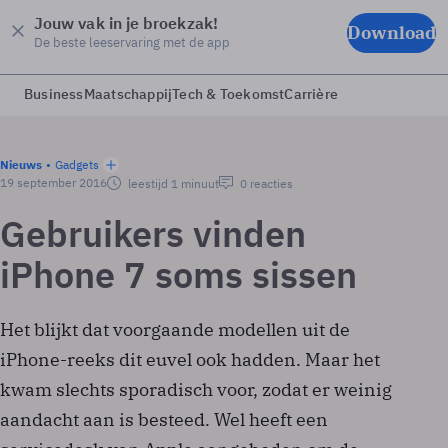
Jouw vak in je broekzak!
Download
De beste leeservaring met de app
Business
Maatschappij
Tech & Toekomst
Carrière
Nieuws
Gadgets
19 september 2016
leestijd 1 minuut
0 reacties
Gebruikers vinden
iPhone 7 soms sissen
Het blijkt dat voorgaande modellen uit de
iPhone-reeks dit euvel ook hadden. Maar het
kwam slechts sporadisch voor, zodat er weinig
aandacht aan is besteed. Wel heeft een