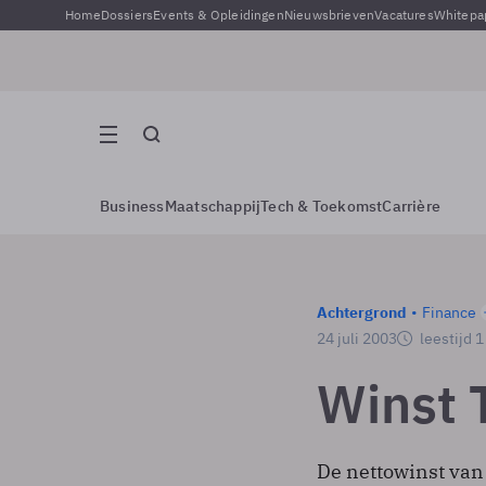
Home
Dossiers
Events & Opleidingen
Nieuwsbrieven
Vacatures
Whitepa
Business
Maatschappij
Tech & Toekomst
Carrière
Achtergrond
Finance
24 juli 2003
leestijd 
Winst 
De nettowinst va