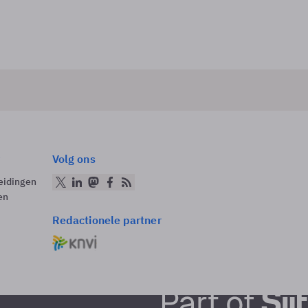
Volg ons
eidingen
en
Redactionele partner