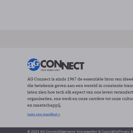
AG Connect is sinds 1967 de essentiële bron van idee
die betekenis geven aan een wereld in constante tran
laten zien hoe tech elk aspect van ons leven verander
organisaties, ons werk en onze carrière tot onze cult
en maatschappij.
Lees ons manifest >
© 2023 AG Connect
Algemene Voorwaarden & Copyrights
Privacy 