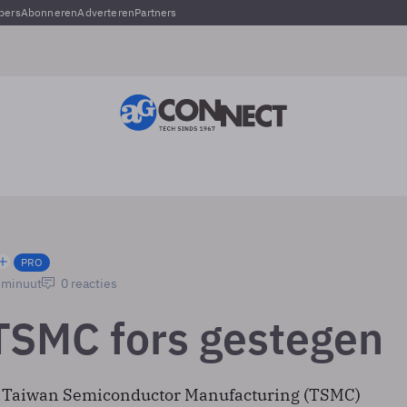
pers
Abonneren
Adverteren
Partners
PRO
1 minuut
0 reacties
TSMC fors gestegen
n Taiwan Semiconductor Manufacturing (TSMC)