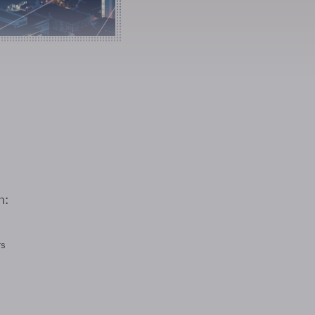
n:
rs