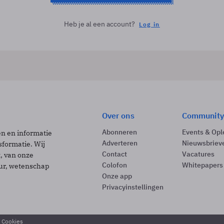
Heb je al een account?
Log in
Over ons
Community
Abonneren
Events & Opl
ën en informatie
Adverteren
Nieuwsbriev
sformatie. Wij
Contact
Vacatures
t, van onze
Colofon
Whitepapers
uur, wetenschap
Onze app
Privacyinstellingen
& Cookies