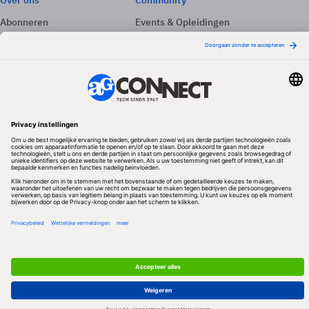
Over ons
Community
Abonneren
Events & Opleidingen
Adverteren
Nieuwsbrieven
Contact
Vacatures
Colofon
Whitepapers
Onze app
Privacyinstellingen
Volg ons
Redactionele partner
Algemene Voorwaarden & Copyrights
Privacy & Cookies