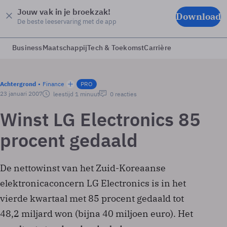
Jouw vak in je broekzak!
Download
De beste leeservaring met de app
Business
Maatschappij
Tech & Toekomst
Carrière
Achtergrond
Finance
PRO
23 januari 2007
leestijd 1 minuut
0 reacties
Winst LG Electronics 85
procent gedaald
De nettowinst van het Zuid-Koreaanse
elektronicaconcern LG Electronics is in het
vierde kwartaal met 85 procent gedaald tot
48,2 miljard won (bijna 40 miljoen euro). Het