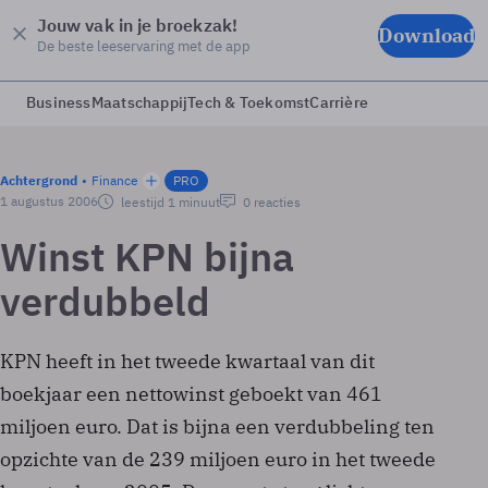
Jouw vak in je broekzak!
Download
De beste leeservaring met de app
Business
Maatschappij
Tech & Toekomst
Carrière
Achtergrond
Finance
PRO
1 augustus 2006
leestijd 1 minuut
0 reacties
Winst KPN bijna
verdubbeld
KPN heeft in het tweede kwartaal van dit
boekjaar een nettowinst geboekt van 461
miljoen euro. Dat is bijna een verdubbeling ten
opzichte van de 239 miljoen euro in het tweede