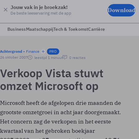
Jouw vak in je broekzak!
Download
De beste leeservaring met de app
Business
Maatschappij
Tech & Toekomst
Carrière
Achtergrond
Finance
PRO
26 oktober 2007
leestijd 1 minuut
0 reacties
Verkoop Vista stuwt
omzet Microsoft op
Microsoft heeft de afgelopen drie maanden de
grootste omzetgroei in acht jaar doorgemaakt.
Het concern zag de verkopen in het eerste
kwartaal van het gebroken boekjaar