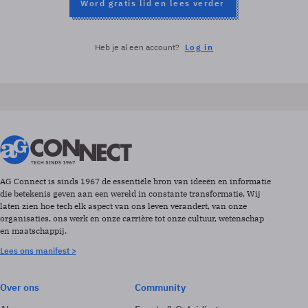
Word gratis lid en lees verder
Heb je al een account?
Log in
AG Connect is sinds 1967 de essentiële bron van ideeën en informatie
die betekenis geven aan een wereld in constante transformatie. Wij
laten zien hoe tech elk aspect van ons leven verandert, van onze
organisaties, ons werk en onze carrière tot onze cultuur, wetenschap
en maatschappij.
Lees ons manifest >
Over ons
Community