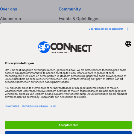
Over ons
Community
Abonneren
Events & Opleidingen
Adverteren
Nieuwsbrieven
Contact
Vacatures
Colofon
Whitepapers
Onze app
Privacyinstellingen
Volg ons
Redactionele partner
Algemene Voorwaarden & Copyrights
Privacy & Cookies