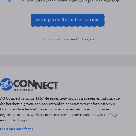
Blijf up-to-date over de laatste ontwikkelingen in en rond tech
Word gratis lid en lees verder
Heb je al een account?
Log in
AG Connect is sinds 1967 de essentiële bron van ideeën en informatie
die betekenis geven aan een wereld in constante transformatie. Wij
laten zien hoe tech elk aspect van ons leven verandert, van onze
organisaties, ons werk en onze carrière tot onze cultuur, wetenschap
en maatschappij.
Lees ons manifest >