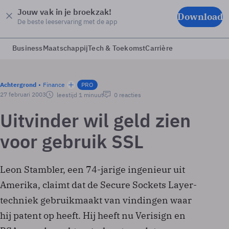
Jouw vak in je broekzak!
Download
De beste leeservaring met de app
Business
Maatschappij
Tech & Toekomst
Carrière
Achtergrond
Finance
PRO
27 februari 2003
leestijd 1 minuut
0 reacties
Uitvinder wil geld zien
voor gebruik SSL
Leon Stambler, een 74-jarige ingenieur uit
Amerika, claimt dat de Secure Sockets Layer-
techniek gebruikmaakt van vindingen waar
hij patent op heeft. Hij heeft nu Verisign en