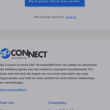
Word gratis lid en lees verder
Heb je al een account?
Log in
AG Connect is sinds 1967 de essentiële bron van ideeën en informatie
die betekenis geven aan een wereld in constante transformatie. Wij
laten zien hoe tech elk aspect van ons leven verandert, van onze
organisaties, ons werk en onze carrière tot onze cultuur, wetenschap
en maatschappij.
Lees ons manifest >
Over ons
Community