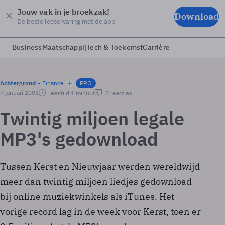
Jouw vak in je broekzak!
Download
De beste leeservaring met de app
Business
Maatschappij
Tech & Toekomst
Carrière
Achtergrond
Finance
PRO
9 januari 2006
leestijd 1 minuut
0 reacties
Twintig miljoen legale
MP3's gedownload
Tussen Kerst en Nieuwjaar werden wereldwijd
meer dan twintig miljoen liedjes gedownload
bij online muziekwinkels als iTunes. Het
vorige record lag in de week voor Kerst, toen er