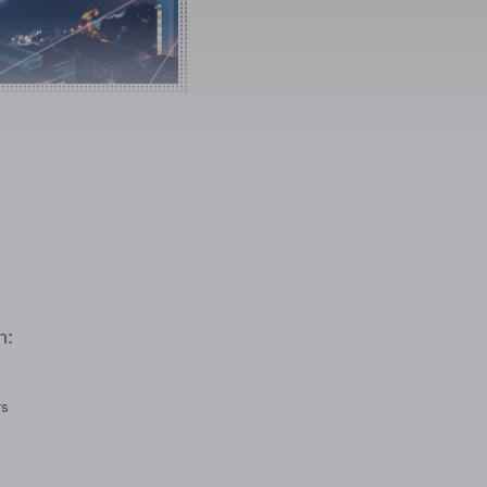
n:
rs