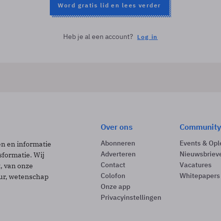
Word gratis lid en lees verder
Heb je al een account?
Log in
Over ons
Community
Abonneren
Events & Opl
ën en informatie
Adverteren
Nieuwsbriev
sformatie. Wij
Contact
Vacatures
t, van onze
Colofon
Whitepapers
uur, wetenschap
Onze app
Privacyinstellingen