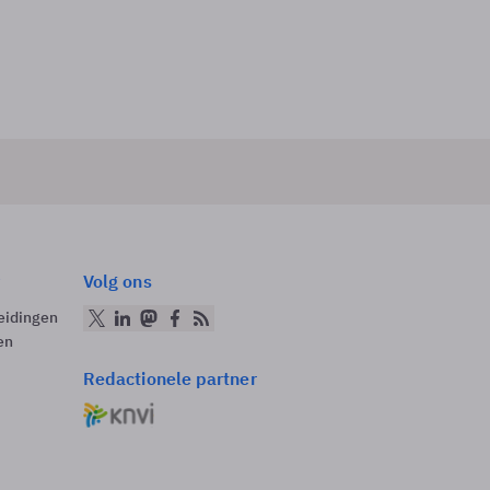
Volg ons
eidingen
en
Redactionele partner