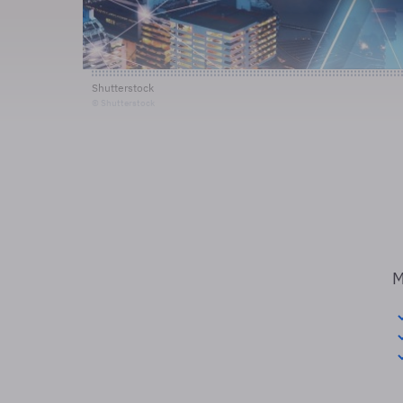
Shutterstock
© Shutterstock
M