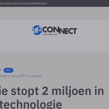
pers
Abonneren
Adverteren
Partners
PRO
stijd 1 minuut
0 reacties
e stopt 2 miljoen in
technologie