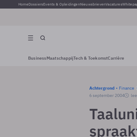
Home
Dossiers
Events & Opleidingen
Nieuwsbrieven
Vacatures
Whitepa
Business
Maatschappij
Tech & Toekomst
Carrière
Achtergrond
Finance
6 september 2004
lee
Taaluni
spraak