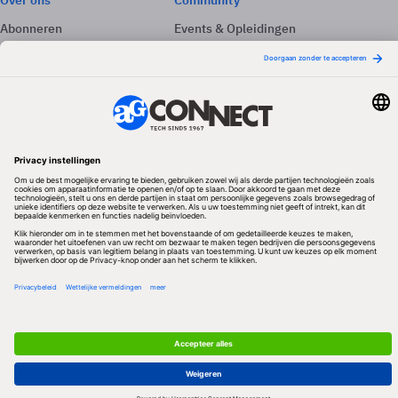
Over ons
Community
Abonneren
Events & Opleidingen
Adverteren
Nieuwsbrieven
Contact
Vacatures
Colofon
Whitepapers
Onze app
Privacyinstellingen
Volg ons
Redactionele partner
Algemene Voorwaarden & Copyrights
Privacy & Cookies