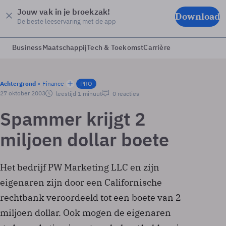
Jouw vak in je broekzak!
Download
De beste leeservaring met de app
Business
Maatschappij
Tech & Toekomst
Carrière
Achtergrond
Finance
PRO
27 oktober 2003
leestijd 1 minuut
0 reacties
Spammer krijgt 2
miljoen dollar boete
Het bedrijf PW Marketing LLC en zijn
eigenaren zijn door een Californische
rechtbank veroordeeld tot een boete van 2
miljoen dollar. Ook mogen de eigenaren