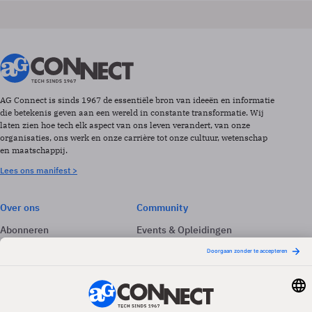
AG Connect is sinds 1967 de essentiële bron van ideeën en informatie
die betekenis geven aan een wereld in constante transformatie. Wij
laten zien hoe tech elk aspect van ons leven verandert, van onze
organisaties, ons werk en onze carrière tot onze cultuur, wetenschap
en maatschappij.
Lees ons manifest >
Over ons
Community
Abonneren
Events & Opleidingen
Adverteren
Nieuwsbrieven
Contact
Vacatures
Colofon
Whitepapers
Onze app
Privacyinstellingen