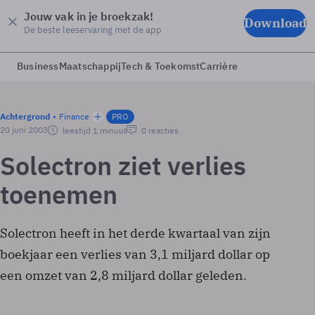
Jouw vak in je broekzak!
Download
De beste leeservaring met de app
Business
Maatschappij
Tech & Toekomst
Carrière
Achtergrond
Finance
PRO
20 juni 2003
leestijd 1 minuut
0 reacties
Solectron ziet verlies
toenemen
Solectron heeft in het derde kwartaal van zijn
boekjaar een verlies van 3,1 miljard dollar op
een omzet van 2,8 miljard dollar geleden.