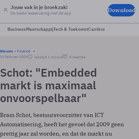
Jouw vak in je broekzak!
Download
De beste leeservaring met de app
Business
Maatschappij
Tech & Toekomst
Carrière
Nieuws
Finance
19 februari 2009
leestijd 1 minuut
0 reacties
Schot: "Embedded
markt is maximaal
onvoorspelbaar"
Bram Schot, bestuursvoorzitter van ICT
Automatisering, heeft het gevoel dat 2009 geen
prettig jaar zal worden, en dat de markt nu