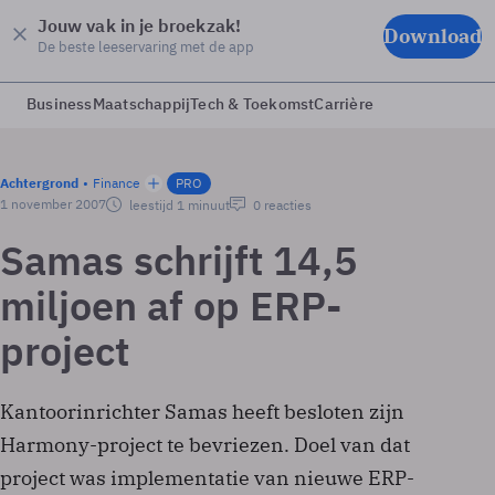
Jouw vak in je broekzak!
Download
De beste leeservaring met de app
Business
Maatschappij
Tech & Toekomst
Carrière
Achtergrond
Finance
PRO
1 november 2007
leestijd 1 minuut
0 reacties
Samas schrijft 14,5
miljoen af op ERP-
project
Kantoorinrichter Samas heeft besloten zijn
Harmony-project te bevriezen. Doel van dat
project was implementatie van nieuwe ERP-