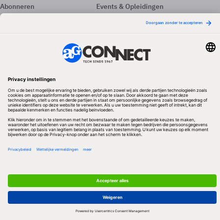
Abonneren
Events & Opleidingen
Adverteren
Nieuwsbrieven
Contact
Vacatures
Colofon
Whitepapers
Onze app
Privacyinstellingen
Volg ons
Redactionele partner
Algemene Voorwaarden & Copyrights
Privacy & Cookies