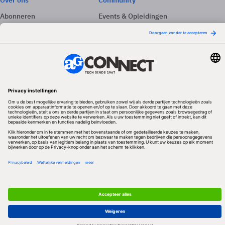
Over ons
Community
Abonneren
Events & Opleidingen
Adverteren
Nieuwsbrieven
Contact
Vacatures
Colofon
Whitepapers
Onze app
Privacyinstellingen
Volg ons
Redactionele partner
Algemene Voorwaarden & Copyrights
Privacy & Cookies