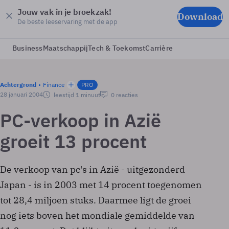
Jouw vak in je broekzak!
Download
De beste leeservaring met de app
Business
Maatschappij
Tech & Toekomst
Carrière
Achtergrond
Finance
PRO
28 januari 2004
leestijd 1 minuut
0 reacties
PC-verkoop in Azië
groeit 13 procent
De verkoop van pc's in Azië - uitgezonderd
Japan - is in 2003 met 14 procent toegenomen
tot 28,4 miljoen stuks. Daarmee ligt de groei
nog iets boven het mondiale gemiddelde van