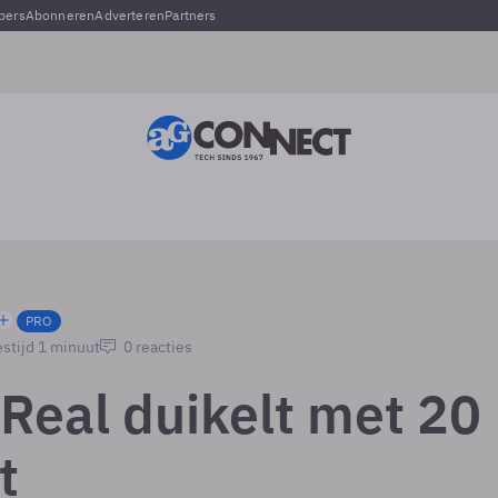
pers
Abonneren
Adverteren
Partners
PRO
stijd 1 minuut
0 reacties
Real duikelt met 20
t