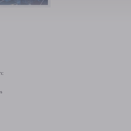
n:
rs