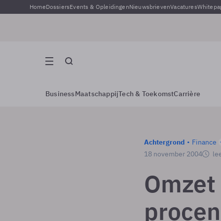
Home
Dossiers
Events & Opleidingen
Nieuwsbrieven
Vacatures
Whitepa
Business
Maatschappij
Tech & Toekomst
Carrière
Achtergrond
Finance
18 november 2004
lee
Omzet 
procen