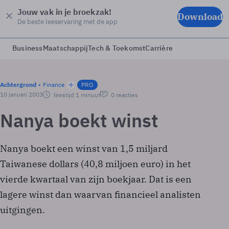
Jouw vak in je broekzak!
Download
De beste leeservaring met de app
Business
Maatschappij
Tech & Toekomst
Carrière
Achtergrond
Finance
PRO
10 januari 2003
leestijd 1 minuut
0 reacties
Nanya boekt winst
Nanya boekt een winst van 1,5 miljard
Taiwanese dollars (40,8 miljoen euro) in het
vierde kwartaal van zijn boekjaar. Dat is een
lagere winst dan waarvan financieel analisten
uitgingen.