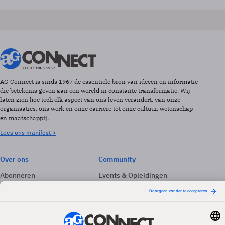
AG Connect is sinds 1967 de essentiële bron van ideeën en informatie
die betekenis geven aan een wereld in constante transformatie. Wij
laten zien hoe tech elk aspect van ons leven verandert, van onze
organisaties, ons werk en onze carrière tot onze cultuur, wetenschap
en maatschappij.
Lees ons manifest >
Over ons
Community
Abonneren
Events & Opleidingen
Adverteren
Nieuwsbrieven
Contact
Vacatures
Colofon
Whitepapers
Onze app