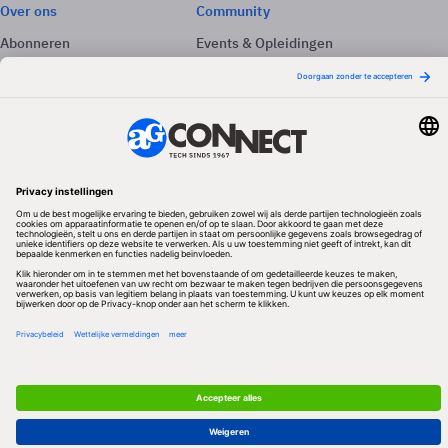
Over ons
Community
Abonneren
Events & Opleidingen
Adverteren
Nieuwsbrieven
Contact
Vacatures
Colofon
Whitepapers
Onze app
Privacyinstellingen
Volg ons
Redactionele partner
Algemene Voorwaarden & Copyrights
Privacy & Cookies