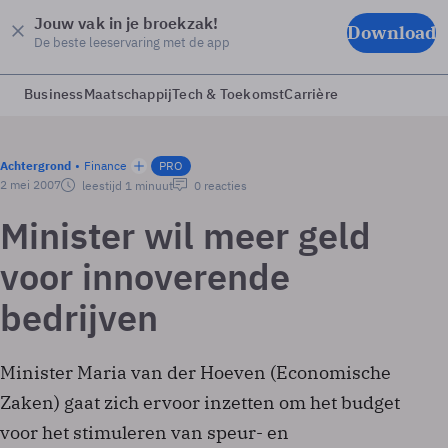
Jouw vak in je broekzak!
Download
De beste leeservaring met de app
Business
Maatschappij
Tech & Toekomst
Carrière
Achtergrond
Finance
PRO
2 mei 2007
leestijd 1 minuut
0 reacties
Minister wil meer geld
voor innoverende
bedrijven
Minister Maria van der Hoeven (Economische
Zaken) gaat zich ervoor inzetten om het budget
voor het stimuleren van speur- en